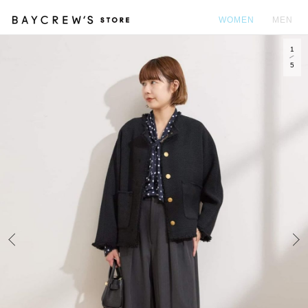
WOMEN
MEN
1
カ
5
Prev