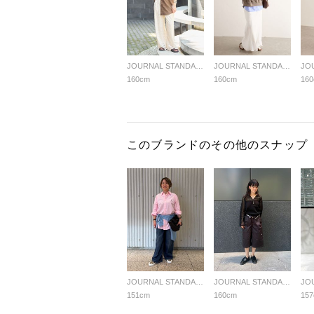
JOURNAL STANDARD LADYS
JOURNAL STANDARD LADYS
160cm
160cm
16
このブランドのその他のスナップ
JOURNAL STANDARD LADYS
JOURNAL STANDARD LADYS
151cm
160cm
15