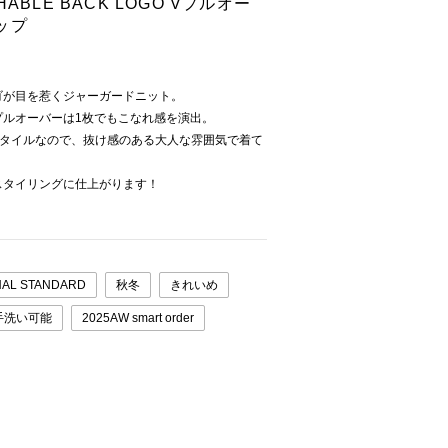
BLE BACK LOGO Vプルオー
ップ
ゴが目を惹くジャーガードニット。
プルオーバーは1枚でもこなれ感を演出。
スタイルなので、抜け感のある大人な雰囲気で着て
スタイリングに仕上がります！
AL STANDARD
秋冬
きれいめ
手洗い可能
2025AW smart order