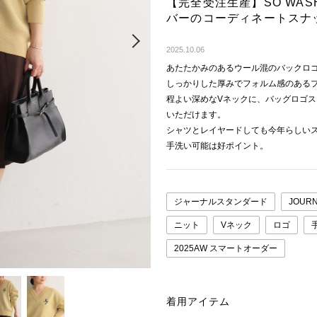
【完全受注生産】SO WASHA
バーのコーディネートスナ
Next
2025.10.06
あたたかみのあるウール混のバックロ
しっかりした厚みでフォルム感のある
程よい深めなVネックに、バッグロゴ
いただけます。
シャツとレイヤードしても今年らしい
手洗い可能は好ポイント。
ジャーナルスタンダード
JOURN
ニット
Vネック
ロゴ
2025AW スマートオーダー
着用アイテム