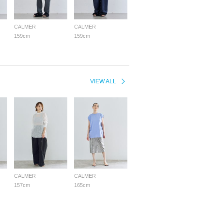
CALMER
CALMER
159cm
159cm
VIEW ALL
CALMER
CALMER
157cm
165cm