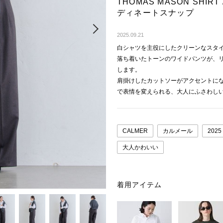
THOMAS MASON SHI
ディネートスナップ
Next
2025.09.21
白シャツを主役にしたクリーンなスタ
落ち着いたトーンのワイドパンツが、
します。
肩掛けしたカットソーがアクセントに
で表情を変えられる、大人にふさわし
CALMER
カルメール
2025
大人かわいい
着用アイテム