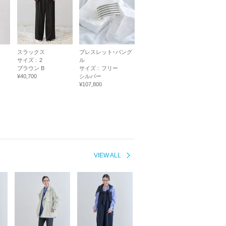
スラックス
ブレスレット･バング
サイズ :
2
ル
ブラウン B
サイズ :
フリー
¥40,700
シルバー
¥107,800
VIEW ALL