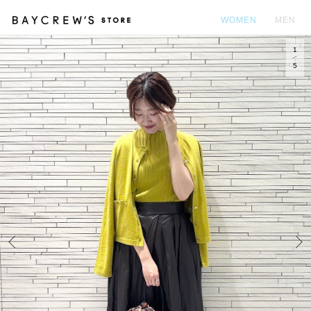
WOMEN
MEN
1
カ
5
Prev