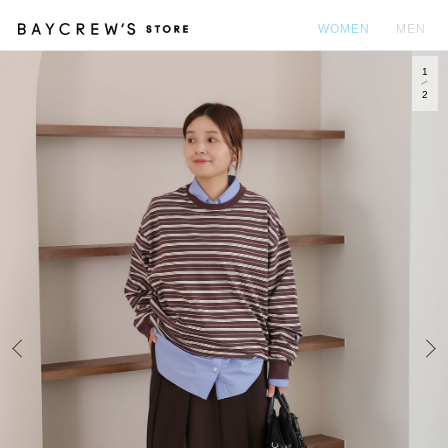
WOMEN
MEN
1
カ
2
Prev