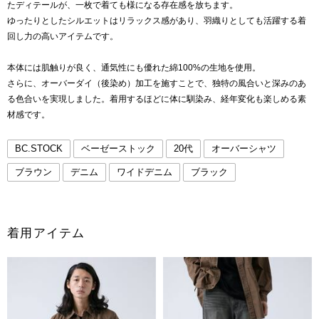
たディテールが、一枚で着ても様になる存在感を放ちます。
ゆったりとしたシルエットはリラックス感があり、羽織りとしても活躍する着
回し力の高いアイテムです。
本体には肌触りが良く、通気性にも優れた綿100%の生地を使用。
さらに、オーバーダイ（後染め）加工を施すことで、独特の風合いと深みのあ
る色合いを実現しました。着用するほどに体に馴染み、経年変化も楽しめる素
材感です。
BC.STOCK
ベーゼーストック
20代
オーバーシャツ
ブラウン
デニム
ワイドデニム
ブラック
着用アイテム