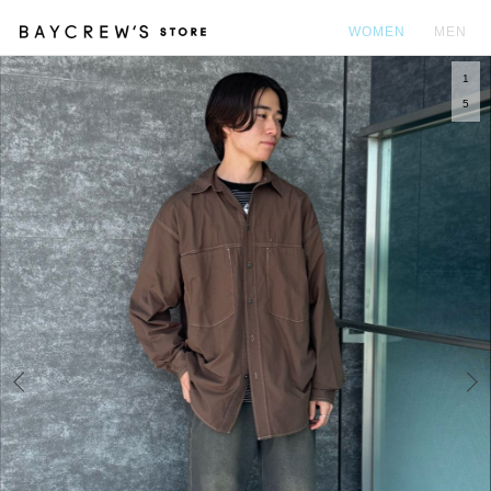
WOMEN
MEN
1
カ
5
Prev