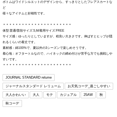
ボトムはワイドシルエットのデザインから、すっきりとしたフレアスカートな
ど
様々なアイテムと好相性です。
＊＊＊＊＊＊＊＊＊＊＊＊＊＊＊＊＊＊＊＊＊＊
体型:普通/普段サイズ:S,M/着用サイズ:FREE
サイズ感：ゆったりとしていますが、程良い大きさです。伸ばすとヒップが隠
れるくらいの着丈です。
素材感：綿100%で、夏以外の3シーズンで楽しめそうです。
着心地：オフタートルなので、ハイネックの締め付けが苦手な方でも挑戦しや
すいです。
＊＊＊＊＊＊＊＊＊＊＊＊＊＊＊＊＊＊＊＊＊＊
JOURNAL STANDARD relume
ジャーナルスタンダード レリューム
お天気コーデ_過ごしやすい
大人かわいい
大人
モテ
カジュアル
25AW
秋
秋コーデ