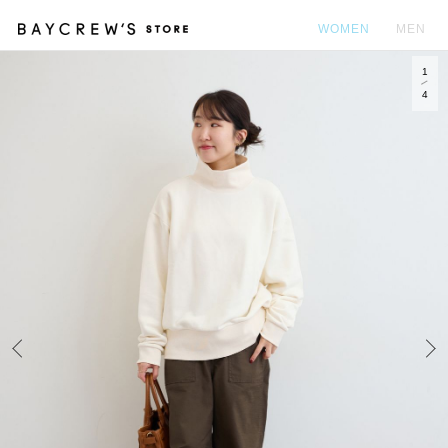
WOMEN
MEN
1
カ
4
Prev