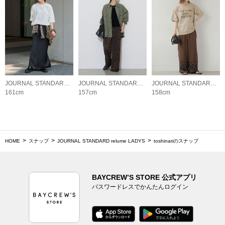
JOURNAL STANDARD relume LADYS
JOURNAL STANDARD relume LADYS
JOURNAL STANDARD relume LADYS
161cm
157cm
158cm
HOME
スナップ
JOURNAL STANDARD relume LADYS
toshinariのスナップ
BAYCREW’S STORE 公式アプリ
パスワードレスでかんたんログイン