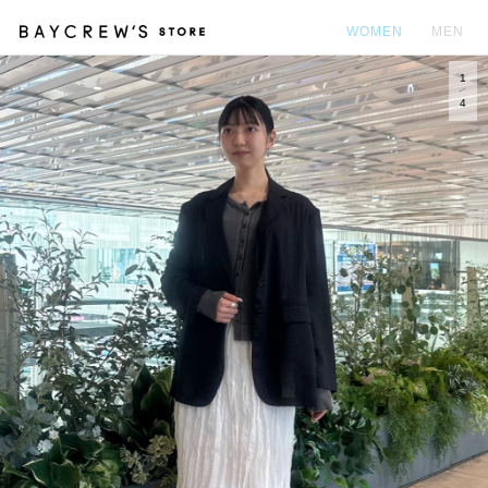
WOMEN
MEN
1
カ
4
Prev