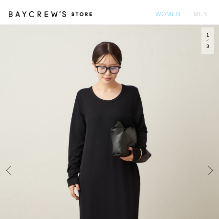
WOMEN
MEN
1
カ
3
Prev