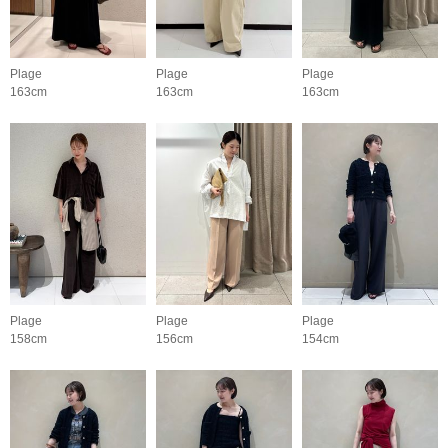
Plage
Plage
Plage
163cm
163cm
163cm
Plage
Plage
Plage
158cm
156cm
154cm