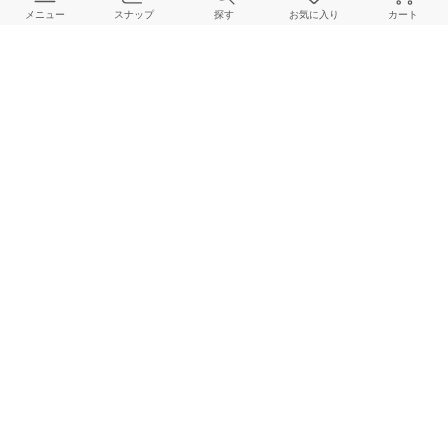
メニュー
スナップ
探す
お気に入り
カート
よくある質問
ご利用ガイド
店舗検索
採用情報
お客様対応方針
利用規約
企業情報
個人情報保護方針
特定商取引法に基づく表記
FOLLOW US