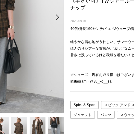
《手洗い可》TWシアール
ナップ
Next
2025.09.01
40代/身長160センチ/イエベ/ウェーブ/
軽やかな着心地がうれしい、サマーウ
ほんのりシアーな質感が、涼しげなム
暑さは残っているけど秋服を着たい！
※シューズ：現在お取り扱いはござい
Instagram→@yu_ko__sa
Spick & Span
スピック アンド 
ジャケット
パンツ
スウェ