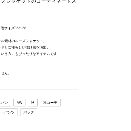
ーズジャケットのコーディネートス
普段サイズ36〜38
ール素材のルーズジャケット。
ードと女性らしい抜け感を演出。
という方にもぴったりなアイテムです
ません。
スパン
AW
秋
秋コーデ
ットパンツ
バッグ