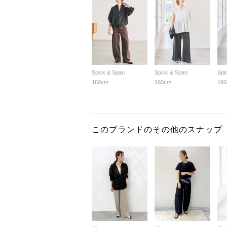
Spick & Span
Spick & Span
Spi
160cm
160cm
16
このブランドのその他のスナップ