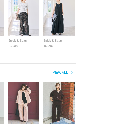
Spick & Span
Spick & Span
160cm
160cm
VIEW ALL