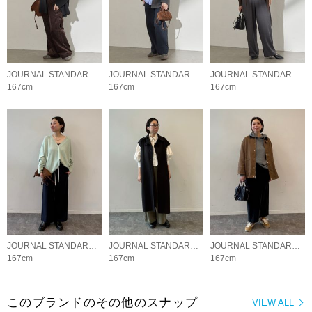
JOURNAL STANDARD LADYS
JOURNAL STANDARD LADYS
JOURNAL STANDARD LADYS
167cm
167cm
167cm
JOURNAL STANDARD LADYS
JOURNAL STANDARD LADYS
JOURNAL STANDARD LADYS
167cm
167cm
167cm
このブランドのその他のスナップ
VIEW ALL