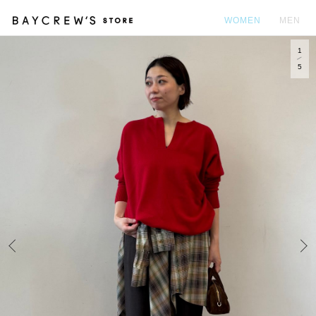
WOMEN
MEN
1
カ
5
Prev