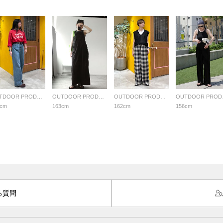
OUTDOOR PRODUCTS Usual Things
OUTDOOR PRODUCTS Usual Things
OUTDOOR PRODUCTS Usual Things
OUTDO
9cm
163cm
162cm
156cm
る質問