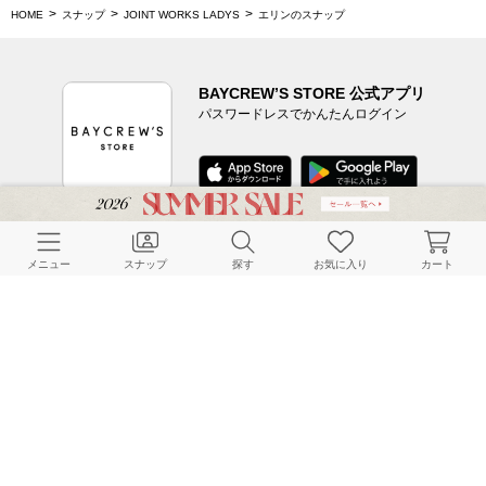
HOME
スナップ
JOINT WORKS LADYS
エリンのスナップ
BAYCREW’S STORE 公式アプリ
パスワードレスでかんたんログイン
CUSTOMER SERVICE
メニュー
スナップ
探す
お気に入り
カート
よくある質問
ご利用ガイド
店舗検索
採用情報
お客様対応方針