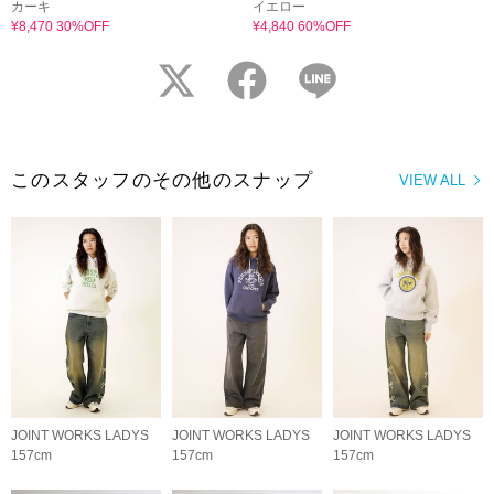
カーキ
イエロー
¥8,470 30%OFF
¥4,840 60%OFF
twitter
facebook
LINE
このスタッフのその他のスナップ
VIEW ALL
JOINT WORKS LADYS
JOINT WORKS LADYS
JOINT WORKS LADYS
157cm
157cm
157cm