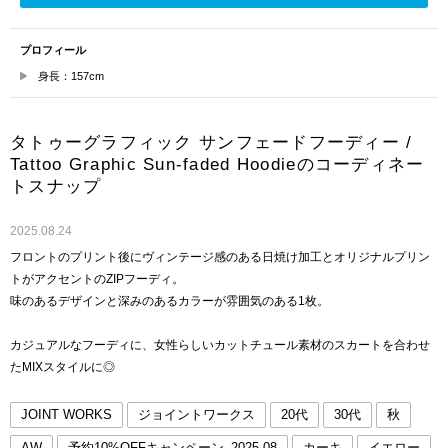
プロフィール
身長：157cm
タトゥーグラフィック サンフェードフーディー /
Tattoo Graphic Sun-faded Hoodieのコーディネー
トスナップ
2025.08.24
フロントのプリント後にヴィンテージ感のある日焼け加工とオリジナルプリン
トがアクセントのZIPフーディ。
味のあるデザインと深みのあるカラーが雰囲気のある1枚。
カジュアルなフーディに、女性らしいカットチュール素材のスカートを合わせ
たMIXスタイルに◎
JOINT WORKS
ジョイントワークス
20代
30代
秋
AW
予約10%OFFキャンペーン_2025.08
カーキ
イエロー