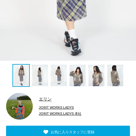
エリン
JOINT WORKS LADYS
JOINT WORKS LADYS 本社
お気に入りスタッフに登録