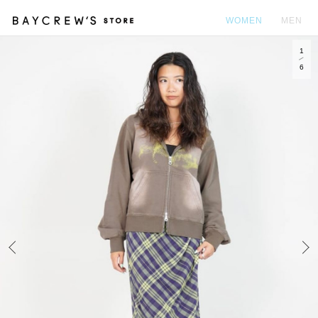
WOMEN
MEN
1
カ
6
Prev