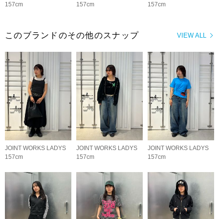
157cm
157cm
157cm
このブランドのその他のスナップ
VIEW ALL
JOINT WORKS LADYS
JOINT WORKS LADYS
JOINT WORKS LADYS
157cm
157cm
157cm