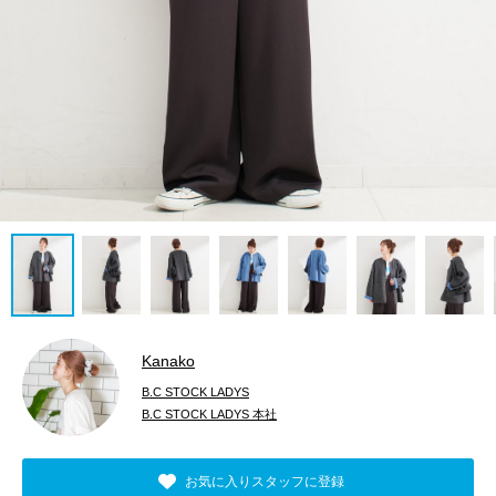
Kanako
B.C STOCK LADYS
B.C STOCK LADYS 本社
お気に入りスタッフに登録