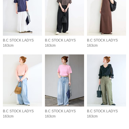
B.C STOCK LADYS
B.C STOCK LADYS
B.C STOCK LADYS
163cm
163cm
163cm
B.C STOCK LADYS
B.C STOCK LADYS
B.C STOCK LADYS
163cm
163cm
163cm