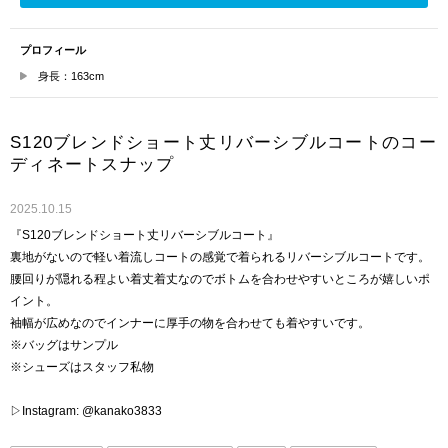
プロフィール
身長：163cm
S120ブレンドショート丈リバーシブルコートのコー
ディネートスナップ
2025.10.15
『S120ブレンドショート丈リバーシブルコート』
裏地がないので軽い着流しコートの感覚で着られるリバーシブルコートです。
腰回りが隠れる程よい着丈着丈なのでボトムを合わせやすいところが嬉しいポ
イント。
袖幅が広めなのでインナーに厚手の物を合わせても着やすいです。
※バッグはサンプル
※シューズはスタッフ私物
▷Instagram: @kanako3833