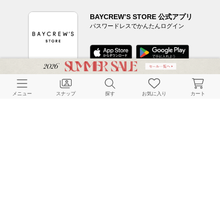
BAYCREW’S STORE 公式アプリ
パスワードレスでかんたんログイン
CUSTOMER SERVICE
メニュー
スナップ
探す
お気に入り
カート
よくある質問
ご利用ガイド
店舗検索
採用情報
お客様対応方針
利用規約
企業情報