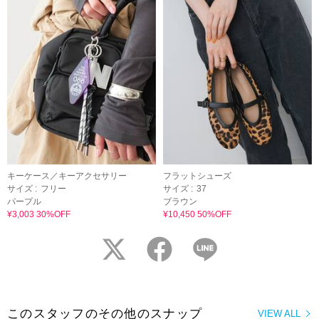
キーケース／キーアクセサリー
フラットシューズ
サイズ :
フリー
サイズ :
37
パープル
ブラウン
¥3,003 30%OFF
¥10,450 50%OFF
twitter
facebook
LINE
このスタッフのその他のスナップ
VIEW ALL