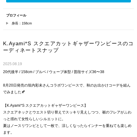
プロフィール
身長：158cm
K.Ayami*S スクエアカットギャザーワンピースのコ
ーディネートスナップ
2025.08.19
20代後半 / 158cm / ブルベ / ウェーブ体型 / 普段サイズ36〜38
8月20日発売の垣内彩未さんコラボワンピースで、秋のお出かけコーデを組ん
でみました🍂
【K.Ayami*S スクエアカットギャザーワンピース】
スクエアネックとウエスト切り替えでスッキリ見えしつつ、裾のフレアがふわ
っと揺れて女性らしいシルエットに。
夏はノースリワンピとして一枚で、涼しくなったらインナーを重ねても楽しめ
ます。