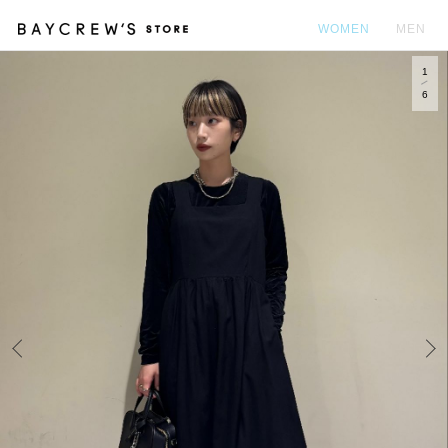
WOMEN
MEN
1
カ
6
Prev