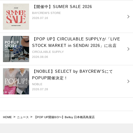
【開催中】SUMER SALE 2026
BAYCREW'S STORE
2026.07.16
【POP UP】CIRCULABLE SUPPLYが「LIVE
STOCK MARKET in SENDAI 2026」に出店
CIRCULABLE SUPPLY
2026.08.06
【NOBLE】SELECT by BAYCREW’Sにて
POPUP開催決定！
NOBLE
2026.07.28
HOME
ニュース
【POP UP開催6/3〜】Belloy 日本橋高島屋店