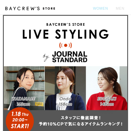
WOMEN
MEN
カ