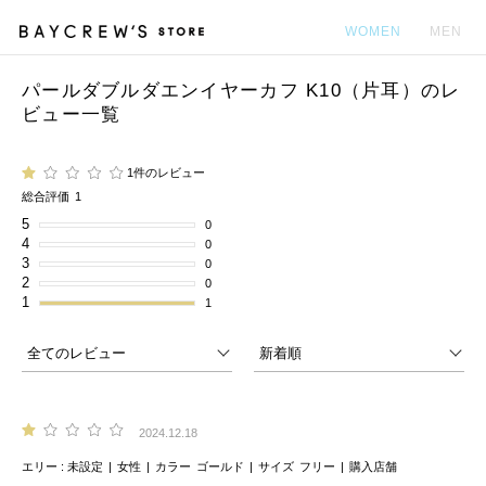
WOMEN
MEN
パールダブルダエンイヤーカフ K10（片耳）のレ
カ
ビュー一覧
1件のレビュー
総合評価
1
5
0
4
0
3
0
2
0
1
1
2024.12.18
エリー
未設定
女性
カラー
ゴールド
サイズ
フリー
購入店舗