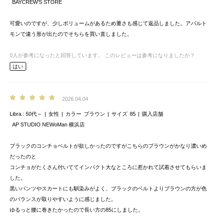
BAYCREW’S STORE
可愛いのですが、少しボリュームがあるため重さも感じて返品しました。アパルト
モンで違う形が出たのでそちらを買い直しました。
0
人が参考になったと回答しています。
このレビューは参考になりましたか？
はい
2026.04.04
Libra
50代～
女性
カラー
ブラウン
サイズ
85
購入店舗
AP STUDIO NEWoMan 横浜店
ブラックのコンチョベルトが欲しかったのですがこちらのブラウンがかなり濃いめ
だったのと
コンチョがたくさん付いててインパクト大なところに惹かれて試着させてもらいま
した。
黒いパンツやスカートにも馴染みがよく、ブラックのベルトよりブラウンの方が色
のバランスが取りやすいように感じました。
ゆるっと腰に巻きたかったので長い方の85にしました。