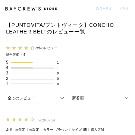
WOMEN
MEN
【PUNTOVITA/プントヴィータ】CONCHO
カ
LEATHER BELTのレビュー一覧
2件のレビュー
総合評価
4.5
5
1
4
1
3
0
2
0
1
0
2026.07.14
ある
未設定
未設定
カラー
ブラウン
サイズ
85
購入店舗