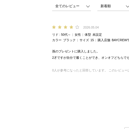
2026.05.04
リド
50代～
女性
体型
未設定
カラー
ブラック
サイズ
15
購入店舗
BAYCREW’
孫のプレゼントに購入しました。
2才ですが自分で履くことができ、オンオフどちらで
0
人が参考になったと回答しています。
このレビュー