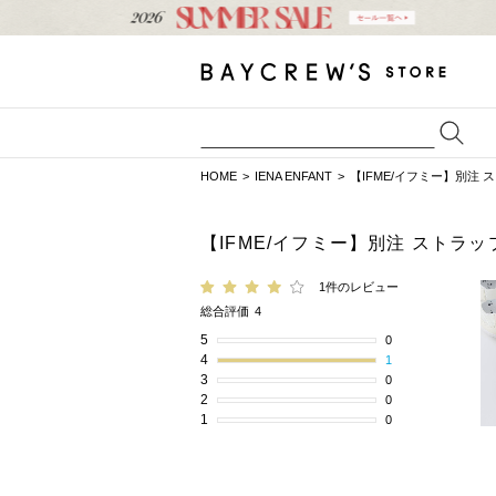
HOME
IENA ENFANT
【IFME/イフミー】別注 スト
【IFME/イフミー】別注 ストラップ
1件のレビュー
総合評価
4
5
0
4
1
3
0
2
0
1
0