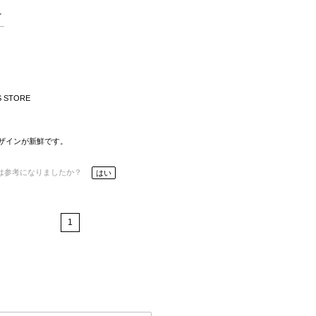
S STORE
ザインが新鮮です。
は参考になりましたか？
はい
1