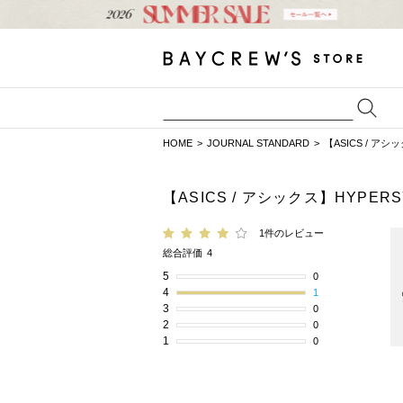
HOME
JOURNAL STANDARD
【ASICS / アシ
【ASICS / アシックス】HYPE
1件のレビュー
総合評価
4
5
0
4
1
3
0
2
0
1
0