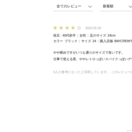
2026.05.30
枝豆
40代前半
女性
足のサイズ
24cm
カラー
ブラック
サイズ
24
購入店舗
BAYCREW’
やや硬めですがいつも通りのサイズで良いです。
仕事で使える黒、ややレトロっぽいスパイクっぽいデ
0
人が参考になったと回答しています。
このレビュー