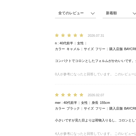
2026.07.31
n
40代前半
女性
カラー
キャメル
サイズ
フリー
購入店舗
BAYCR
コンパクトでコロンとしたフォルムがかわいいです。
0
人が参考になったと回答しています。
このレビュー
2026.02.07
mer
40代前半
女性
身長
155cm
カラー
ブラック
サイズ
フリー
購入店舗
BAYCR
小さいですが見た目よりは荷物入りるし、コロンとし
4
人が参考になったと回答しています。
このレビュー