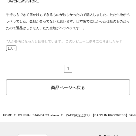
BAYCREW’S STORE
手持ちもできて肩かけもできるものが欲しかったので購入しました。ただ生地がペ
ラペラでした。金額が合ってないと思います。日本製で欲しかった仕様のものだっ
たので返品はしません。ただ生地がペラペラです…。
7
人が参考になったと回答しています。
このレビューは参考になりましたか？
はい
1
商品ページへ戻る
HOME
JOURNAL STANDARD relume
《WEB限定追加2》【BAGS IN PROGRESS】FANNY