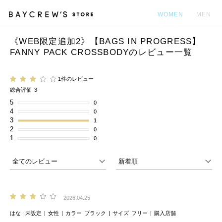
WOMEN
MEN
《WEB限定追加2》【BAGS IN PROGRESS】
カ
FANNY PACK CROSSBODYのレビュー一覧
1件のレビュー
総合評価
3
5
0
4
0
3
1
2
0
1
0
2026.04.25
はな
未設定
女性
カラー
ブラック
サイズ
フリー
購入店舗