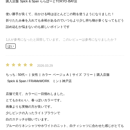
購入店舗
Spick & Span ららぽーとTOKYO-BAY店
使い勝手が良くて、出かける時はほとんどこの鞄を使うようになりました！
折りたたみ傘を入れても余裕があるのでいつもより少し持ち物が多くなってもどう
詰め込むか悩まないのも嬉しいポイントです
1
人が参考になったと回答しています。
このレビューは参考になりましたか？
はい
2026.03.29
ちっち
50代～
女性
カラー
ベージュ A
サイズ
フリー
購入店舗
Spick & Span / FRAMeWORK ミント神戸店
店舗で見て、カラーに一目惚れしました。
とてもかわいい、春っぽいカラーです。
画像よりも実物の方が良いです。
少しピンクの入ったライトブラウンで
白のステッチが効いています。
ブルーのリネンシャツやホワイトのニット、白ティシャツに合わせた感じがとても