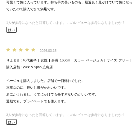
可愛くて気に入っています。持ち手の長いものも、最近良く見かけていて気になっ
ていたので購入できて満足です。
1
人が参考になったと回答しています。
このレビューは参考になりましたか？
はい
2026.03.15
りえまま
40代後半
女性
身長
160cm
カラー
ベージュ A
サイズ
フリー
購入店舗
Spick & Span 広島店
ベージュを購入しました。店舗で一目惚れでした。
本革なのに、軽いし形がかわいいです。
肩にかけれるし、うでにかけても長すぎないのがいいです。
通勤でも、プライベートでも使えます。
3
人が参考になったと回答しています。
このレビューは参考になりましたか？
はい