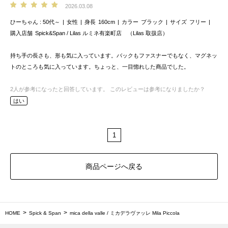
2026.03.08
ひーちゃん
50代～
女性
身長
160cm
カラー
ブラック
サイズ
フリー
購入店舗
Spick&Span / Lilas ルミネ有楽町店 （Lilas 取扱店）
持ち手の長さも、形も気に入っています。バックもファスナーでもなく、マグネッ
トのところも気に入っています。ちょっと、一目惚れした商品でした。
2
人が参考になったと回答しています。
このレビューは参考になりましたか？
はい
1
商品ページへ戻る
HOME
Spick & Span
mica della valle / ミカデラヴァッレ Mila Piccola