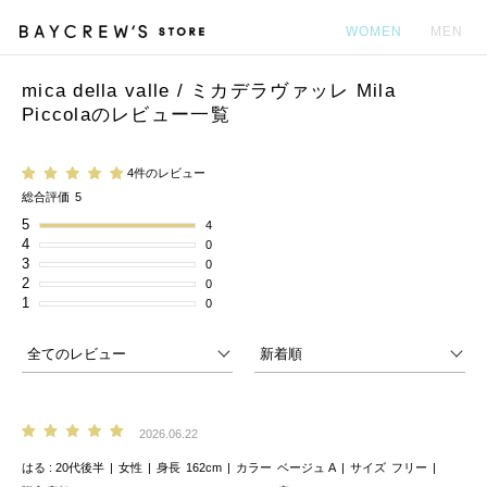
WOMEN
MEN
mica della valle / ミカデラヴァッレ Mila
カ
Piccolaのレビュー一覧
4件のレビュー
総合評価
5
5
4
4
0
3
0
2
0
1
0
2026.06.22
はる
20代後半
女性
身長
162cm
カラー
ベージュ A
サイズ
フリー