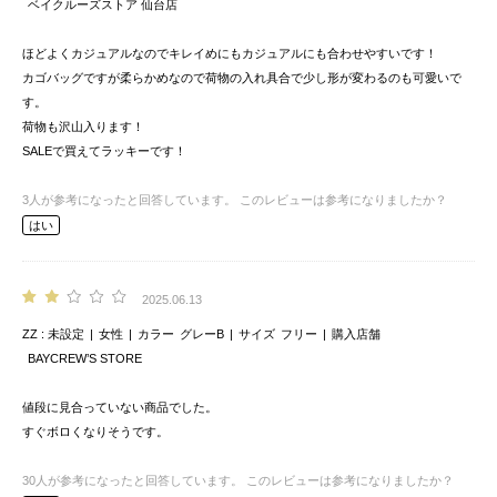
ベイクルーズストア 仙台店
ほどよくカジュアルなのでキレイめにもカジュアルにも合わせやすいです！
カゴバッグですが柔らかめなので荷物の入れ具合で少し形が変わるのも可愛いで
す。
荷物も沢山入ります！
SALEで買えてラッキーです！
3
人が参考になったと回答しています。
このレビューは参考になりましたか？
はい
2025.06.13
ZZ
未設定
女性
カラー
グレーB
サイズ
フリー
購入店舗
BAYCREW’S STORE
値段に見合っていない商品でした。
すぐボロくなりそうです。
30
人が参考になったと回答しています。
このレビューは参考になりましたか？