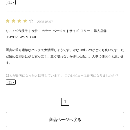
はい
2025.05.07
りこ
40代後半
女性
カラー
ベージュ
サイズ
フリー
購入店舗
BAYCREW’S STORE
写真の通り素敵なバックで大活躍しそうです。かなり軽いのがとても良いです！た
だ留め金部分は少し安っぽく、直ぐ壊れないか少し心配…。大事に使おうと思いま
す。
22
人が参考になったと回答しています。
このレビューは参考になりましたか？
はい
1
商品ページへ戻る