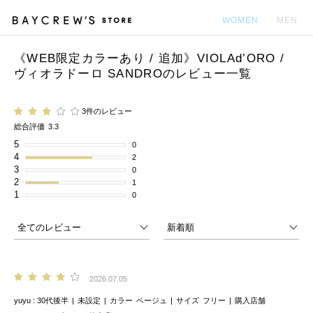
WOMEN
MEN
《WEB限定カラーあり / 追加》VIOLAd’ORO /
カ
ヴィオラドーロ SANDROのレビュー一覧
3件のレビュー
総合評価
3.3
5
0
4
2
3
0
2
1
1
0
2026.07.05
yuyu
30代後半
未設定
カラー
ベージュ
サイズ
フリー
購入店舗