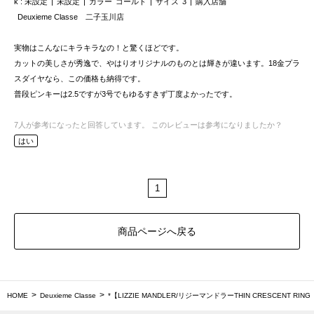
k
未設定
未設定
カラー
ゴールド
サイズ
3
購入店舗
Deuxieme Classe 二子玉川店
実物はこんなにキラキラなの！と驚くほどです。
カットの美しさが秀逸で、やはりオリジナルのものとは輝きが違います。18金プラ
スダイヤなら、この価格も納得です。
普段ピンキーは2.5ですが3号でもゆるすきず丁度よかったです。
7
人が参考になったと回答しています。
このレビューは参考になりましたか？
はい
1
商品ページへ戻る
HOME
Deuxieme Classe
*【LIZZIE MANDLER/リジーマンドラーTHIN CRESCENT RING