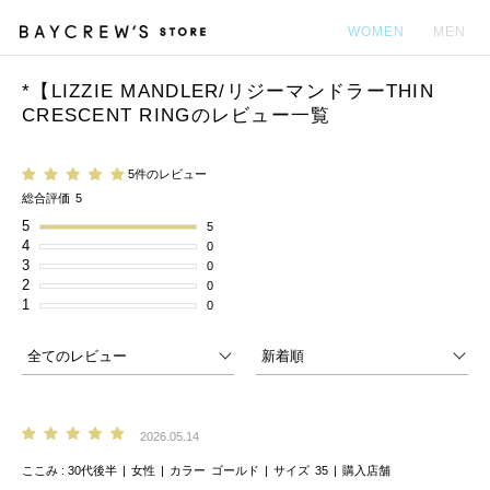
WOMEN
MEN
*【LIZZIE MANDLER/リジーマンドラーTHIN
カ
CRESCENT RINGのレビュー一覧
5件のレビュー
総合評価
5
5
5
4
0
3
0
2
0
1
0
2026.05.14
ここみ
30代後半
女性
カラー
ゴールド
サイズ
35
購入店舗