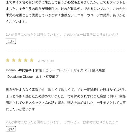
までサイズ含め自分の手に果たして合うか心配もありましたが、とてもフィットし
ました。キラキラの輝きが想像以上、けれど日常使いできるシンプルさ、これから
手元の定番として愛用していきます！素敵なジュエリーやコーデの提案、ありがと
うございます。
1
人が参考になったと回答しています。
このレビューは参考になりましたか？
はい
2025.09.30
manon
40代後半
女性
カラー
ゴールド
サイズ
25
購入店舗
Deuxieme Classe ルミネ有楽町店
輝きがたまらなく素敵です 欲しくて欲しくて、でも一度試着した時はサイズがち
ょっと小さく感じたため諦めていました でも諦めきれずにまた店舗に伺い、実際
着用されているスタッフさんの話も聞き、購入を決めました 一生モノとして大事
にしたいと思います
2
人が参考になったと回答しています。
このレビューは参考になりましたか？
はい