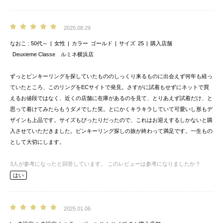
2025.08.29
なおこ
50代～
女性
カラー
ゴールド
サイズ
25
購入店舗
Deuxieme Classe ルミネ横浜店
ずっとピンキーリングを探していたもののしっくり来るものに出会えず何年も経っ
ていたところ、このリングをECサイトで発見。さすがに試着もせずにネットで買
えるお値段ではなく、近くの店舗に在庫があるのを見て、とりあえず試着だけ、と
思って着けてみたらもうダメでした笑。とにかくキラキラしていて可愛いし形もデ
ザインも上品です。サイズもぴったりだったので、これはお迎えするしかないと購
入させていただきました。ピンキーリング探しの旅が終わって満足です。一生もの
として大切にします。
3
人が参考になったと回答しています。
このレビューは参考になりましたか？
はい
2025.01.06