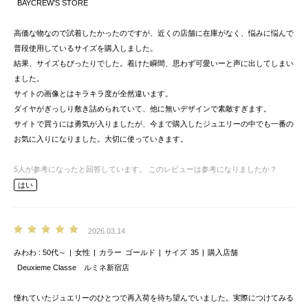
BAYCREW’S STORE
高価な物なので試着したかったのですが、近くの店舗に在庫がなく、悩みに悩んで
普段使用しているサイズを購入しました。
結果、サイズもぴったりでした。着けた瞬間、思わず可愛いーと声に出してしまい
ました。
サイトの画像とはキラキラ度が全然違います。
ダイヤがぎっしり敷き詰められていて、他に無いデザインで素敵すぎます。
サイトで買うには勇気が入りましたが、今まで購入したジュエリーの中でも一番の
お気に入りになりました。大切に使っていきます。
5
人が参考になったと回答しています。
このレビューは参考になりましたか？
はい
2026.03.14
みわわ
50代～
女性
カラー
ゴールド
サイズ
35
購入店舗
Deuxieme Classe ルミネ新宿店
憧れていたジュエリーのひとつで再入荷を待ち望んでいました。実際につけてみる