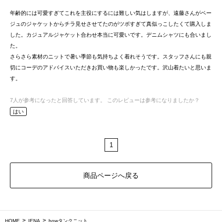
年齢的には可愛すぎてこれを主役にするには難しい気はしますが、遠藤さんがベー
ジュのジャケットからチラ見せさせてたのがツボすぎて真似っこしたくて購入しま
した。カジュアルジャケット合わせ本当に可愛いです。デニムシャツにも合いまし
た。
さらさら素材のニットで暑い季節も気持ちよく着れそうです。スタッフさんにも親
切にコーデのアドバイスいただきお買い物も楽しかったです。沢山着たいと思いま
す。
7
人が参考になったと回答しています。
このレビューは参考になりましたか？
はい
1
商品ページへ戻る
HOME
IENA
bowタンクニット