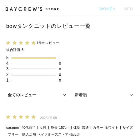
WOMEN
MEN
bowタンクニットのレビュー一覧
カ
1件のレビュー
総合評価
5
5
1
4
0
3
0
2
0
1
0
2026.05.09
caramm
40代前半
女性
身長
157cm
体型
普通
カラー
ホワイト
サイズ
フリー
購入店舗
ベイクルーズストア 仙台店