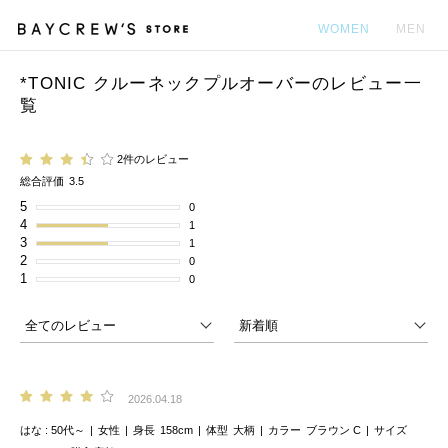
WOMEN
MEN
*TONIC クルーネックプルオーバーのレビュー一
カ
覧
2件のレビュー
総合評価
3.5
5
0
4
1
3
1
2
0
1
0
2026.04.18
はな
50代～
女性
身長
158cm
体型
大柄
カラー
ブラウン C
サイズ