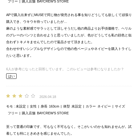
フリー
購入店舗
BAYCREW’S STORE
APで購入出来ずにMUSEで同じ物が発売される事を知りどうしても欲しくて頑張り
購入でき、ウキウキ待っていましたが…
麻のような素材感でサラッとして涼しそうだし他の商品よりお手頃価格で、ヘリル
のグレーのパンツと合わせようと思っていましたが、色がどうしても私の顔色と似
合わずトキメキませんでしたので返品させて頂きました。
合わせやすいシンプルなデザインなので他の色ベージュやネイビーを購入トライし
たいと思います。
6
人が参考になったと回答しています。
このレビューは参考になりましたか？
はい
2026.04.18
モモ
未設定
女性
身長
163cm
体型
未設定
カラー
ネイビー
サイズ
フリー
購入店舗
BAYCREW’S STORE
至って普通の印象です、可もなく不可もなく。そこがいいのかも知れませんが。試
着しても特にときめきを感じませんでした。