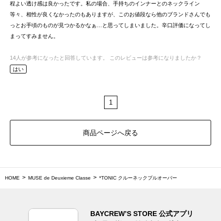
程よい透け感は良かったです。私の場合、手持ちのインナーとのネックライン
等々、相性が良くなかったのもありますが、このお値段なら他のブランドさんでも
っとお手頃のものが見つかるかなぁ…と思ってしまいました。辛口評価になってし
まってすみません。
14
人が参考になったと回答しています。
このレビューは参考になりましたか？
はい
1
商品ページへ戻る
HOME
MUSE de Deuxieme Classe
*TONIC クルーネックプルオーバー
BAYCREW’S STORE 公式アプリ