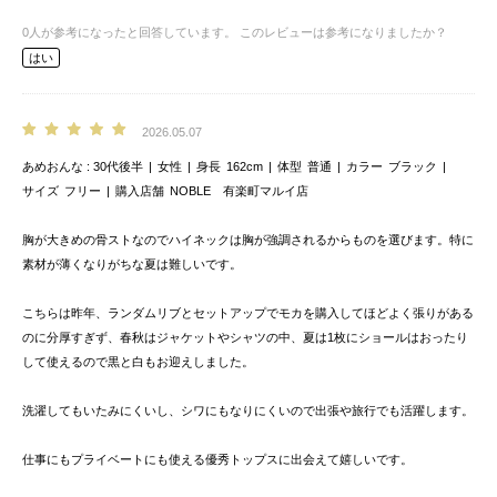
0
人が参考になったと回答しています。
このレビューは参考になりましたか？
はい
2026.05.07
あめおんな
30代後半
女性
身長
162cm
体型
普通
カラー
ブラック
サイズ
フリー
購入店舗
NOBLE 有楽町マルイ店
胸が大きめの骨ストなのでハイネックは胸が強調されるからものを選びます。特に
素材が薄くなりがちな夏は難しいです。
こちらは昨年、ランダムリブとセットアップでモカを購入してほどよく張りがある
のに分厚すぎず、春秋はジャケットやシャツの中、夏は1枚にショールはおったり
して使えるので黒と白もお迎えしました。
洗濯してもいたみにくいし、シワにもなりにくいので出張や旅行でも活躍します。
仕事にもプライベートにも使える優秀トップスに出会えて嬉しいです。