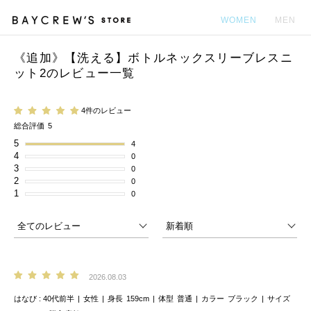
WOMEN
MEN
《追加》【洗える】ボトルネックスリーブレスニ
カ
ット2のレビュー一覧
4件のレビュー
総合評価
5
5
4
4
0
3
0
2
0
1
0
2026.08.03
はなび
40代前半
女性
身長
159cm
体型
普通
カラー
ブラック
サイズ