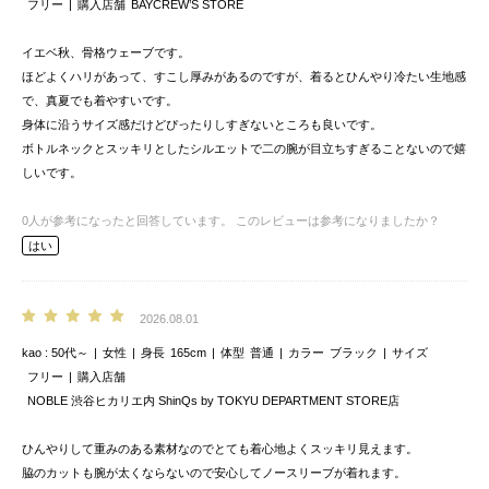
フリー
購入店舗
BAYCREW’S STORE
イエベ秋、骨格ウェーブです。
ほどよくハリがあって、すこし厚みがあるのですが、着るとひんやり冷たい生地感
で、真夏でも着やすいです。
身体に沿うサイズ感だけどぴったりしすぎないところも良いです。
ボトルネックとスッキリとしたシルエットで二の腕が目立ちすぎることないので嬉
しいです。
0
人が参考になったと回答しています。
このレビューは参考になりましたか？
はい
2026.08.01
kao
50代～
女性
身長
165cm
体型
普通
カラー
ブラック
サイズ
フリー
購入店舗
NOBLE 渋谷ヒカリエ内 ShinQs by TOKYU DEPARTMENT STORE店
ひんやりして重みのある素材なのでとても着心地よくスッキリ見えます。
脇のカットも腕が太くならないので安心してノースリーブが着れます。