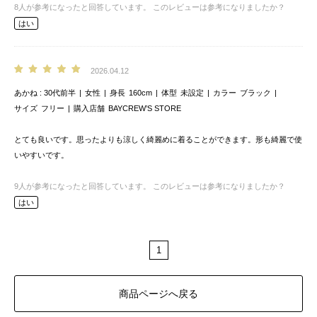
8
人が参考になったと回答しています。
このレビューは参考になりましたか？
はい
2026.04.12
あかね
30代前半
女性
身長
160cm
体型
未設定
カラー
ブラック
サイズ
フリー
購入店舗
BAYCREW’S STORE
とても良いです。思ったよりも涼しく綺麗めに着ることができます。形も綺麗で使
いやすいです。
9
人が参考になったと回答しています。
このレビューは参考になりましたか？
はい
1
商品ページへ戻る