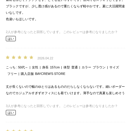
ブラックですが、少し透け感があるので重たくならず軽やかです。夏に大活躍間違
いなしです。
色違いもほしいです。
2
人が参考になったと回答しています。
このレビューは参考になりましたか？
はい
2026.04.22
こっち
50代～
女性
身長
157cm
体型
普通
カラー
ブラウン
サイズ
フリー
購入店舗
BAYCREW’S STORE
丈が長くないので幅のゆとりはあるもののだらしなくならないです。細いボーダー
なのでカジュアルすぎずオフィスにも着ていけます。薄手なので真夏も楽しめそう
3
人が参考になったと回答しています。
このレビューは参考になりましたか？
はい