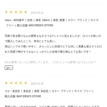
2026.05.13
moco
40代後半
女性
身長
160cm
体型
普通
カラー
ブラック
サイズ
フリー
購入店舗
BAYCREW’S STORE
写真で見る限りなんの変哲もなさそうなTシャツに見えましたが、口コミが良いの
で購入してみたところ、本当にとても良い。
形はシンプルで使いやすく、さらっとした生地でとても涼しく真夏も使えそうだけ
れど洗濯で伸びそうもないしっかりした生地で着心地もとても良いです！
3
人が参考になったと回答しています。
このレビューは参考になりましたか？
はい
2026.04.28
りか
未設定
未設定
体型
未設定
カラー
ブラック
サイズ
フリー
購入店舗
BAYCREW’S STORE
素材も涼しくチクチクせず、とても使いやすいです。首周りもスッキリしてます。