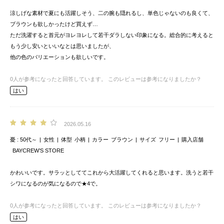
涼しげな素材で夏にも活躍しそう、二の腕も隠れるし、単色じゃないのも良くて、
ブラウンも欲しかったけど買えず…
ただ洗濯すると首元がヨレヨレして若干ダラしない印象になる。総合的に考えると
もう少し安いといいなとは思いましたが、
他の色のバリエーションも欲しいです。
0
人が参考になったと回答しています。
このレビューは参考になりましたか？
はい
2026.05.16
憂
50代～
女性
体型
小柄
カラー
ブラウン
サイズ
フリー
購入店舗
BAYCREW’S STORE
かわいいです。サラッとしててこれから大活躍してくれると思います。洗うと若干
シワになるのが気になるので★4で。
0
人が参考になったと回答しています。
このレビューは参考になりましたか？
はい