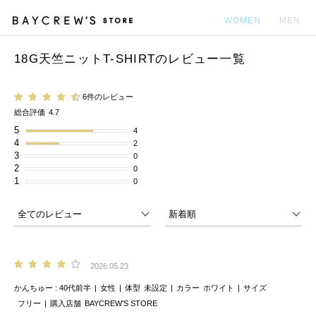
WOMEN
MEN
18G天竺ニットT-SHIRTのレビュー一覧
カ
6件のレビュー
総合評価
4.7
5
4
4
2
3
0
2
0
1
0
2026.05.23
かんちゅー
40代前半
女性
体型
未設定
カラー
ホワイト
サイズ
フリー
購入店舗
BAYCREW’S STORE