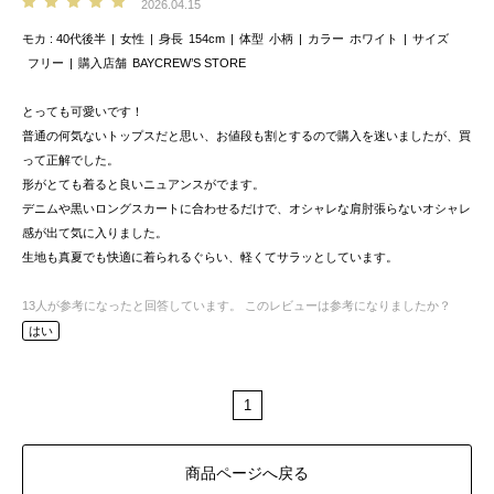
2026.04.15
モカ
40代後半
女性
身長
154cm
体型
小柄
カラー
ホワイト
サイズ
フリー
購入店舗
BAYCREW’S STORE
とっても可愛いです！
普通の何気ないトップスだと思い、お値段も割とするので購入を迷いましたが、買
って正解でした。
形がとても着ると良いニュアンスがでます。
デニムや黒いロングスカートに合わせるだけで、オシャレな肩肘張らないオシャレ
感が出て気に入りました。
生地も真夏でも快適に着られるぐらい、軽くてサラッとしています。
13
人が参考になったと回答しています。
このレビューは参考になりましたか？
はい
1
商品ページへ戻る