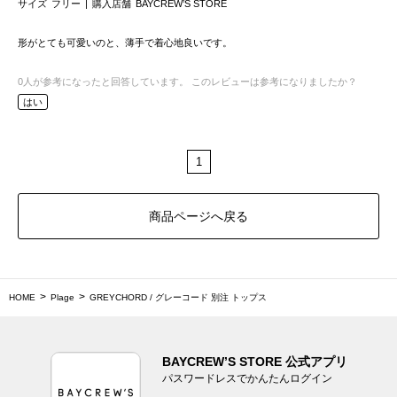
サイズ
フリー
購入店舗
BAYCREW’S STORE
形がとても可愛いのと、薄手で着心地良いです。
0
人が参考になったと回答しています。
このレビューは参考になりましたか？
はい
1
商品ページへ戻る
HOME
Plage
GREYCHORD / グレーコード 別注 トップス
BAYCREW’S STORE 公式アプリ
パスワードレスでかんたんログイン