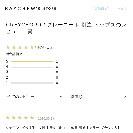
WOMEN
MEN
GREYCHORD / グレーコード 別注 トップスのレ
カ
ビュー一覧
1件のレビュー
総合評価
5
5
1
4
0
3
0
2
0
1
0
2026.05.19
シナモン
40代後半
女性
身長
164cm
体型
普通
カラー
ブラウン B