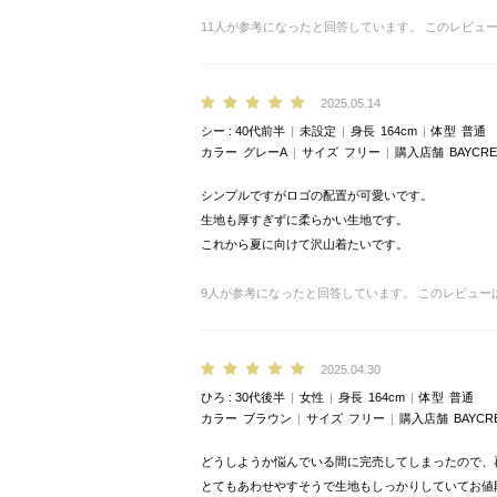
11
人が参考になったと回答しています。
このレビュ
2025.05.14
シー
40代前半
未設定
身長
164cm
体型
普通
カラー
グレーA
サイズ
フリー
購入店舗
BAYCRE
シンプルですがロゴの配置が可愛いです。
生地も厚すぎずに柔らかい生地です。
これから夏に向けて沢山着たいです。
9
人が参考になったと回答しています。
このレビュー
2025.04.30
ひろ
30代後半
女性
身長
164cm
体型
普通
カラー
ブラウン
サイズ
フリー
購入店舗
BAYCR
どうしようか悩んでいる間に完売してしまったので、
とてもあわせやすそうで生地もしっかりしていてお値