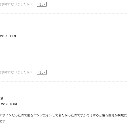
は参考になりましたか？
はい
通
W’S STORE
は参考になりましたか？
はい
普通
EW’S STORE
デザインだったので前をパンツにインして着たかったのですがそうすると後ろ部分が窮屈に
です