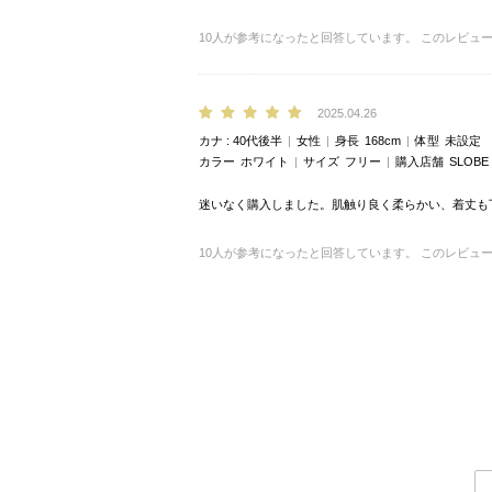
10
人が参考になったと回答しています。
このレビュ
2025.04.26
カナ
40代後半
女性
身長
168cm
体型
未設定
カラー
ホワイト
サイズ
フリー
購入店舗
SLOB
迷いなく購入しました。肌触り良く柔らかい、着丈も
10
人が参考になったと回答しています。
このレビュ