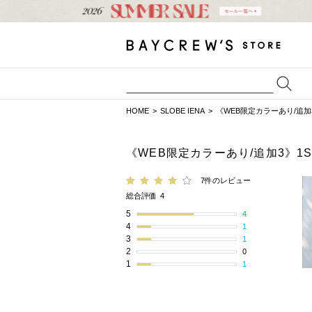
HOME
SLOBE IENA
《WEB限定カラーあり/追加3》
《WEB限定カラーあり/追加3》1S
7件のレビュー
総合評価
4
5
4
4
1
3
1
2
0
1
1