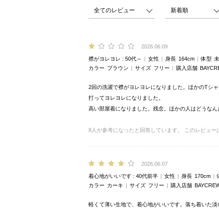
2026.06.09
襟がヨレヨレ
50代～
女性
身長
164cm
体型
カラー
ブラウン
サイズ
フリー
購入店舗
BAYCR
2回の洗濯で襟がヨレヨレになりました。ほかのTシャ
打ってヨレヨレになりました。
高い部屋着になりました。残念。ほかの人はどうなん
8
人が参考になったと回答しています。
このレビュー
2026.06.07
着心地がいいです
40代前半
女性
身長
170cm
カラー
カーキ
サイズ
フリー
購入店舗
BAYCREW
軽くて薄い生地で、着心地がいいです。落ち着いた淡