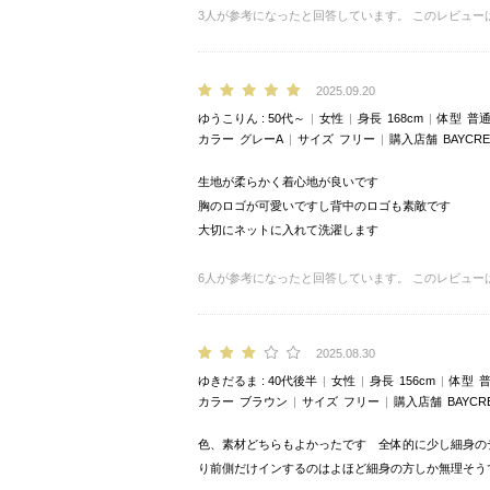
3
人が参考になったと回答しています。
このレビュー
2025.09.20
ゆうこりん
50代～
女性
身長
168cm
体型
普
カラー
グレーA
サイズ
フリー
購入店舗
BAYCRE
生地が柔らかく着心地が良いです
胸のロゴが可愛いですし背中のロゴも素敵です
大切にネットに入れて洗濯します
6
人が参考になったと回答しています。
このレビュー
2025.08.30
ゆきだるま
40代後半
女性
身長
156cm
体型
カラー
ブラウン
サイズ
フリー
購入店舗
BAYCR
色、素材どちらもよかったです 全体的に少し細身の
り前側だけインするのはよほど細身の方しか無理そう