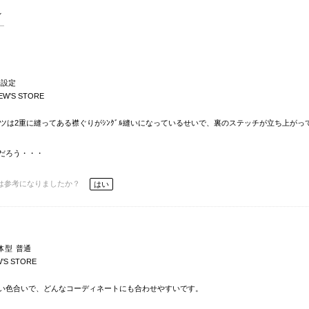
未設定
EW’S STORE
ツは2重に縫ってある襟ぐりがｼﾝｸﾞﾙ縫いになっているせいで、裏のステッチが立ち上がっ
だろう・・・
は参考になりましたか？
はい
体型
普通
’S STORE
い色合いで、どんなコーディネートにも合わせやすいです。