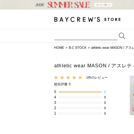
HOME
B.C STOCK
athletic wear MASO
athletic wear MASON 
1件のレビュー
総合評価
5
5
1
4
0
3
0
2
0
1
0