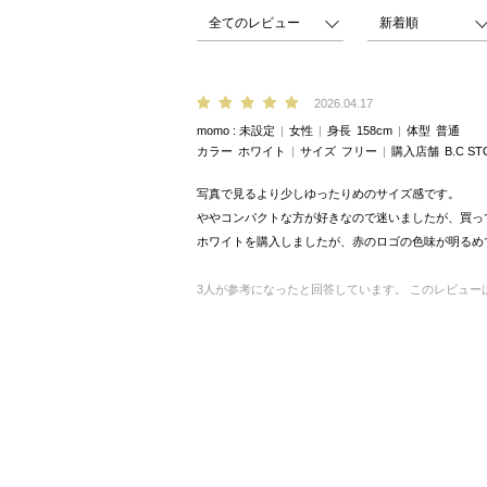
2026.04.17
momo
未設定
女性
身長
158cm
体型
普通
カラー
ホワイト
サイズ
フリー
購入店舗
B.C ST
写真で見るより少しゆったりめのサイズ感です。
ややコンパクトな方が好きなので迷いましたが、買っ
ホワイトを購入しましたが、赤のロゴの色味が明るめ
3
人が参考になったと回答しています。
このレビュー