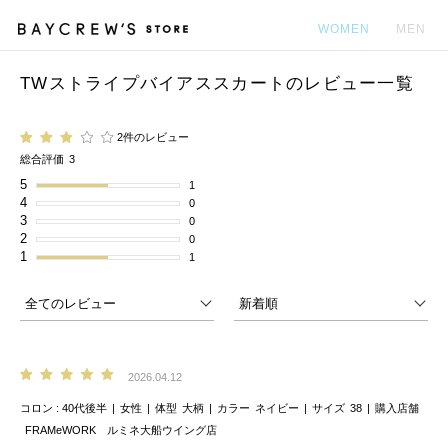
WOMEN
MEN
TWストライプバイアススカートのレビュー一覧
カ
2件のレビュー
総合評価
3
5
1
4
0
3
0
2
0
1
1
2026.04.12
コロン
40代後半
女性
体型
大柄
カラー
ネイビー
サイズ
38
購入店舗
FRAMeWORK ルミネ大船ウイング店