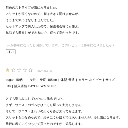
斜めのストライプが気に入りました。
スリットが深くないので、脚は大きく開けませんが、
そこまで気にはなりませんでした。
セットアップで購入したので、保護者会等にも使え、
単品でも着回しができるので、買って良かったです。
6
人が参考になったと回答しています。
このレビューは参考になりましたか？
はい
2026.03.25
sugar
50代～
女性
身長
165cm
体型
普通
カラー
ネイビー
サイズ
38
購入店舗
BAYCREW’S STORE
とても楽しみにしていたのに残念でした。
まず、ウエストのゴムがひっくり返って安定しません。
そして、ウエストまわりのふくらみが太ってみえます。
スリットも少なめなので、歩きにくいほどではありませんが、少し気になります。
旅行に着ていくつもりで買ったのですが、返品します。