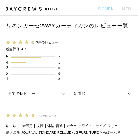
WOMEN
MEN
リネンガーゼ2WAYカーディガンのレビュー一覧
カ
3件のレビュー
総合評価
4.7
5
2
4
1
3
0
2
0
1
0
2026.07.23
ゆこゆこ
未設定
女性
体型
普通
カラー
ホワイト
サイズ
フリー
購入店舗
JOURNAL STANDARD RELUME / JS FURNITURE ららぽーと堺