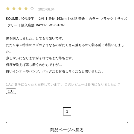
2026.06.04
KOUME
40代後半
女性
身長
163cm
体型
普通
カラー
ブラック
サイズ
フリー
購入店舗
BAYCREW’S STORE
黒を購入しました。とても可愛いです。
ただリネン特有のクズのようなものがたくさん落ちるので着る前に水洗いしまし
た。
少しマシになりますがそれでもまだ落ちます。
何度が洗えば落ち着くのかもですが…
白いインナーやパンツ、バッグだと付着しそうだなと思いました。
1
人が参考になったと回答しています。
このレビューは参考になりましたか？
はい
1
商品ページへ戻る