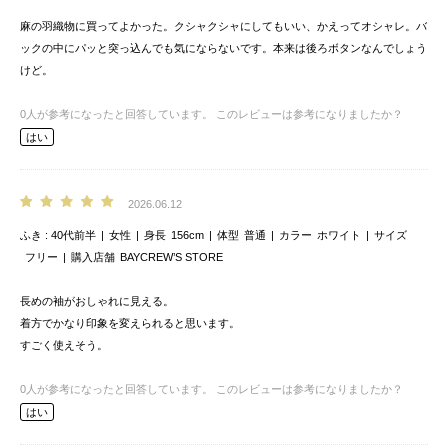
麻の羽織物に買ってよかった。クシャクシャにしてもいい、かえってオシャレ。バ
ックの中にパッと突っ込んでも気にならないです。本来は後ろボタンなんでしょう
けど。
0
人が参考になったと回答しています。
このレビューは参考になりましたか？
はい
2026.06.12
ふき
40代前半
女性
身長
156cm
体型
普通
カラー
ホワイト
サイズ
フリー
購入店舗
BAYCREW’S STORE
長めの袖がおしゃれに見える。
着方でかなり印象を変えられると思います。
すごく使えそう。
0
人が参考になったと回答しています。
このレビューは参考になりましたか？
はい