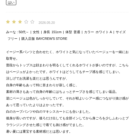
はい
2026.05.20
みーな
50代～
女性
身長
151cm
体型
普通
カラー
ホワイト A
サイズ
フリー
購入店舗
BAYCREW’S STORE
イージー系パンツと合わせたく、ホワイトと気になっていたベージュ一を一緒にお
取寄せ。
普段からトップスは顔まわりを明るくしてくれるホワイトが多いのですが、こちら
はベージュがよかったです。ホワイトはどうしてもチープ感を感じてしまい。
涼しげでお洗濯も楽だとは思うんですが、
自身の年齢もあって特に首まわりが寂しく感じ、
素材の薄さもあって自身の年齢にはちょっとチープさを感じてしまい返品。
逆にベージュは色がしっかりしていて、それが程よいシアー感につながり抜け感が
あって思っていたよりはよかったです。
白のカーブパンツや白のマキシスカートにも合いました。
後身が長いのですが、後ろだけ出しても全部インしてから身ごろを少しふわっとブ
ラウンジングさせた感じで着ても抜け感がでました。
暑い夏には重宝する素材感だとは思います。