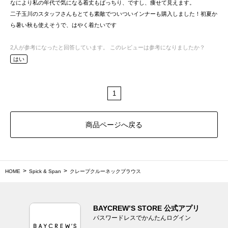
なにより私の年代で気になる着丈もばっちり、ですし、痩せて見えます。
二子玉川のスタッフさんもとても素敵でついついインナーも購入しました！初夏か
ら暑い秋も使えそうで、はやく着たいです
2
人が参考になったと回答しています。
このレビューは参考になりましたか？
はい
1
商品ページへ戻る
HOME
Spick & Span
クレープクルーネックブラウス
BAYCREW’S STORE 公式アプリ
パスワードレスでかんたんログイン