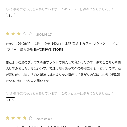
1
人が参考になったと回答しています。
このレビューは参考になりましたか？
はい
2026.05.17
たかこ
30代前半
女性
身長
163cm
体型
普通
カラー
ブラック
サイズ
フリー
購入店舗
BAYCREW’S STORE
似たような形のブラウスを他ブランドで購入して良かったので、似てるこちらを購
入してみました。形はシンプルで透け感もあって今の時期にちょうどいいです。た
だ素材が少し固い？のと風通しはあまりない気がして暑がりの私はこの形で綿100
になると嬉しいなぁと思います。
4
人が参考になったと回答しています。
このレビューは参考になりましたか？
はい
2026.05.09