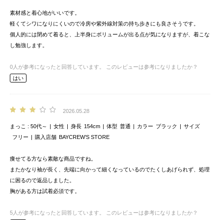
素材感と着心地がいいです。
軽くてシワになりにくいので冷房や紫外線対策の持ち歩きにも良さそうです。
個人的には閉めて着ると、上半身にボリュームが出る点が気になりますが、着こな
し勉強します。
0
人が参考になったと回答しています。
このレビューは参考になりましたか？
はい
2026.05.28
まっこ
50代～
女性
身長
154cm
体型
普通
カラー
ブラック
サイズ
フリー
購入店舗
BAYCREW’S STORE
痩せてる方なら素敵な商品ですね。
またかなり袖が長く、先端に向かって細くなっているのでたくしあげられず、処理
に困るので返品しました。
胸がある方は試着必須です。
5
人が参考になったと回答しています。
このレビューは参考になりましたか？