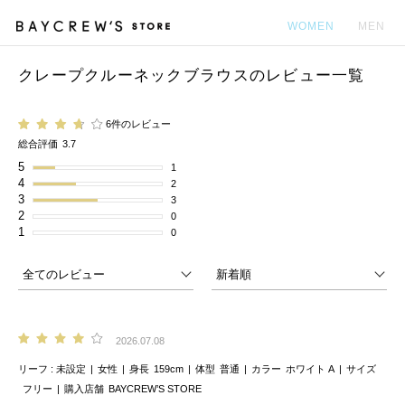
WOMEN
MEN
クレープクルーネックブラウスのレビュー一覧
カ
6件のレビュー
総合評価
3.7
5
1
4
2
3
3
2
0
1
0
2026.07.08
リーフ
未設定
女性
身長
159cm
体型
普通
カラー
ホワイト A
サイズ
フリー
購入店舗
BAYCREW’S STORE