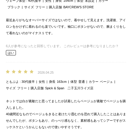
ウェーブ体型
40代後半
女性
身長
154cm
体型
未設定
カラー
ブラック
サイズ
フリー
購入店舗
BAYCREW’S STORE
最近ありがちなオーバーサイズではないので、着やせして見えます。洗濯後、アイ
ロンをかけずに着れるのも楽でいいです。袖口にボタンがないので、腕まくりをし
て着れないのがマイナス１です。
6
人が参考になったと回答しています。
このレビューは参考になりましたか？
はい
2026.04.25
ともぷよ
30代後半
女性
身長
163cm
体型
普通
カラー
ベージュ
サイズ
フリー
購入店舗
Spick & Span 二子玉川ライズ店
ネットでは白が素敵だと思ってましたが試着したらベージュが素敵でベージュを購
入しました。
40歳間近なものでベージュをきると老けたり霞むのを恐れて購入したことはありま
せんでしたが、ボタンもあり、のっぺり感もなく、素材感もあってシアーですがス
ッケスケというかんじもないので使いやすそうです。