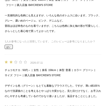
フリー
購入店舗
BAYCREW’S STORE
一見個性的な色柄にも見えますが、いろんな色のボトムスに合います。ブラック、
グレー、濃いめのベージュ、ピンク、デニムなど。
普段はほぼ単色のものを着ていますが、こちらは色柄に加え袖の形が可愛らしく、
さらっとした着心地で買ってよかったです。
1
人が参考になったと回答しています。
このレビューは参考になりましたか？
はい
2026.07.11
チョコモナカ
50代～
女性
身長
158cm
体型
普通
カラー
グリーン
サイズ
フリー
購入店舗
BAYCREW’S STORE
デザインも色（グリーン）もとても素敵なブラウスでした。ですが、薄い綿100％
なので洗濯後のことを考えるとやっぱり大変かなと。見た目だけでなく、お手入れ
のしやすさも考慮しているのでかなり迷いましたが、返品することにしました。