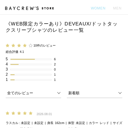
WOMEN
MEN
《WEB限定カラーあり》DEVEAUX/ドットタッ
カ
クスリーブシャツのレビュー一覧
10件のレビュー
総合評価
4.1
5
6
4
2
3
0
2
1
1
1
2026.08.01
ラスカル
未設定
未設定
身長
162cm
体型
未設定
カラー
レッド
サイズ