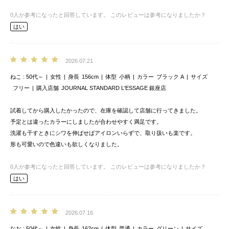
0
人が参考になったと回答しています。
このレビューは参考になりましたか？
はい
2026.07.21
ねこ
50代～
女性
身長
156cm
体型
小柄
カラー
ブラック A
サイズ
フリー
購入店舗
JOURNAL STANDARD L'ESSAGE 銀座店
試着してから購入したかったので、在庫を確認して店舗に行ってきました。
予定とは違ったカラーにしましたが合わせやすく満足です。
洗濯も干すときにシワを伸ばせばアイロンいらずで、取り扱いも楽です。
形も可愛いので色違いも欲しくなりました。
0
人が参考になったと回答しています。
このレビューは参考になりましたか？
はい
2026.07.16
なお
50代～
女性
身長
162cm
体型
普通
カラー
グリーン
サイズ