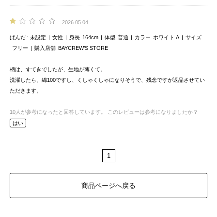
2026.05.04
ぱんだ
未設定
女性
身長
164cm
体型
普通
カラー
ホワイト A
サイズ
フリー
購入店舗
BAYCREW’S STORE
柄は、すてきでしたが、生地が薄くて。
洗濯したら、綿100ですし、くしゃくしゃになりそうで、残念ですが返品させてい
ただきます。
10
人が参考になったと回答しています。
このレビューは参考になりましたか？
はい
1
商品ページへ戻る