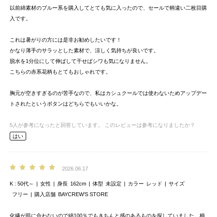
以前綿素材のブルー系を購入してとても気に入ったので、セールで柄違い二枚目購
入です。
これは暑がりの方には是非お勧めしたいです！
かなり薄手のサラッとした素材で、涼しく気持ちが良いです。
脱水を1分位にして伸ばして干せばシワも気になりません。
こちらの赤系花柄もとてもおしゃれです。
胸元が空きすぎるのが苦手なので、私はカシュクールでは使わないためアップデー
トされたというボタンはどちらでもいいかな。
5
人が参考になったと回答しています。
このレビューは参考になりましたか？
はい
2026.06.17
K
50代～
女性
身長
162cm
体型
未設定
カラー
レッド
サイズ
フリー
購入店舗
BAYCREW’S STORE
化繊が肌に合わないので綿100％でもきちんと感のあるものを探していました。柄