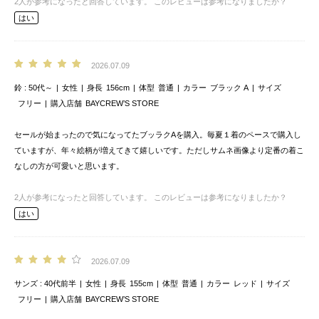
2
人が参考になったと回答しています。
このレビューは参考になりましたか？
はい
2026.07.09
鈴
50代～
女性
身長
156cm
体型
普通
カラー
ブラック A
サイズ
フリー
購入店舗
BAYCREW’S STORE
セールが始まったので気になってたブッラクAを購入。毎夏１着のペースで購入し
ていますが、年々絵柄が増えてきて嬉しいです。ただしサムネ画像より定番の着こ
なしの方が可愛いと思います。
2
人が参考になったと回答しています。
このレビューは参考になりましたか？
はい
2026.07.09
サンズ
40代前半
女性
身長
155cm
体型
普通
カラー
レッド
サイズ
フリー
購入店舗
BAYCREW’S STORE