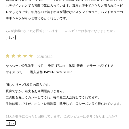
もデザインもとても素敵で気に入っています。真夏も薄手でさらりと着られてヘビ
ロテしそうです。細身なので首まわりが開かないスタンドカラー、バンドカラーの
薄手シャツがもっと増えるとうれしいです。
7
人が参考になったと回答しています。
このレビューは参考になりましたか？
はい
2026.05.12
なっつー
40代前半
女性
身長
171cm
体型
普通
カラー
ホワイト A
サイズ
フリー
購入店舗
BAYCREW’S STORE
同じシリーズ3枚目の購入です。
長身ですが、着丈もあり問題ありません。
二の腕も程よくカバーしてくれ、毎年夏に大活躍してくれてます。
生地は薄いですが、オシャレ着洗濯、陰干しで、毎シーズン長く着られています。
11
人が参考になったと回答しています。
このレビューは参考になりましたか？
はい