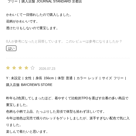
フリー
購入店舗
JOURNAL STANDARD 京都店
かわいくて一目惚れしたので購入しました。
花柄がかわいいです。
透けたりもしないので重宝します。
0
人が参考になったと回答しています。
このレビューは参考になりましたか？
はい
2026.07.23
Y
未設定
女性
身長
156cm
体型
普通
カラー
レッド
サイズ
フリー
購入店舗
BAYCREW’S STORE
昨年も2色買してしまったほど、着やすくて比較的TPOを選ばす出番の多い商品で
重宝しました。
色柄も小柄で上品、たっぷりした見頃で体型も拾わず涼しいです。
今年は他色は完売で残りのレッドをゲットしましたが、派手すぎない配色で気に入
りました。
楽しんで着たいと思います。