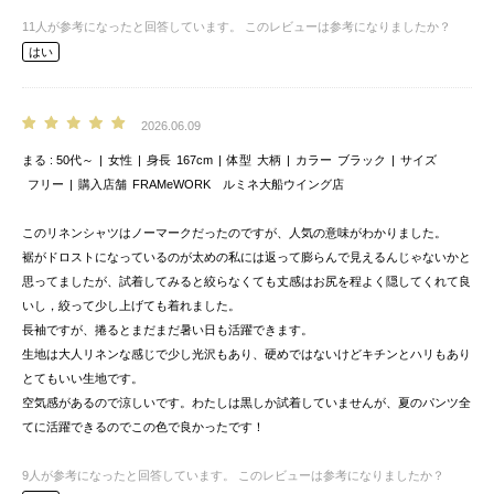
11
人が参考になったと回答しています。
このレビューは参考になりましたか？
はい
2026.06.09
まる
50代～
女性
身長
167cm
体型
大柄
カラー
ブラック
サイズ
フリー
購入店舗
FRAMeWORK ルミネ大船ウイング店
このリネンシャツはノーマークだったのですが、人気の意味がわかりました。
裾がドロストになっているのが太めの私には返って膨らんで見えるんじゃないかと
思ってましたが、試着してみると絞らなくても丈感はお尻を程よく隠してくれて良
いし，絞って少し上げても着れました。
長袖ですが、捲るとまだまだ暑い日も活躍できます。
生地は大人リネンな感じで少し光沢もあり、硬めではないけどキチンとハリもあり
とてもいい生地です。
空気感があるので涼しいです。わたしは黒しか試着していませんが、夏のパンツ全
てに活躍できるのでこの色で良かったです！
9
人が参考になったと回答しています。
このレビューは参考になりましたか？