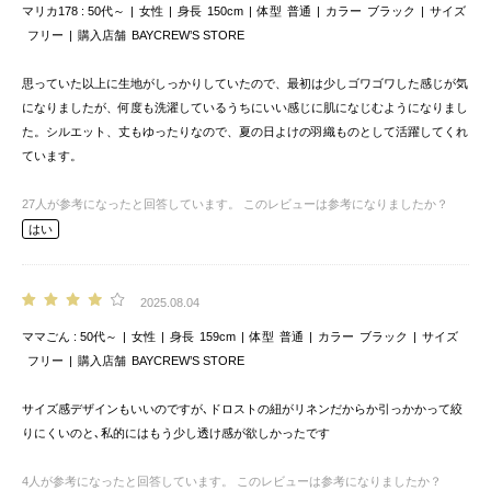
マリカ178
50代～
女性
身長
150cm
体型
普通
カラー
ブラック
サイズ
フリー
購入店舗
BAYCREW’S STORE
思っていた以上に生地がしっかりしていたので、最初は少しゴワゴワした感じが気
になりましたが、何度も洗濯しているうちにいい感じに肌になじむようになりまし
た。シルエット、丈もゆったりなので、夏の日よけの羽織ものとして活躍してくれ
ています。
27
人が参考になったと回答しています。
このレビューは参考になりましたか？
はい
2025.08.04
ママごん
50代～
女性
身長
159cm
体型
普通
カラー
ブラック
サイズ
フリー
購入店舗
BAYCREW’S STORE
サイズ感デザインもいいのですが､ドロストの紐がリネンだからか引っかかって絞
りにくいのと､私的にはもう少し透け感が欲しかったです
4
人が参考になったと回答しています。
このレビューは参考になりましたか？