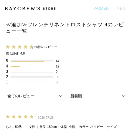
WOMEN
MEN
≪追加≫フレンチリネンドロストシャツ 4のレビ
カ
ュー一覧
56件のレビュー
総合評価
4.8
5
44
4
12
3
0
2
0
1
0
2026.07.26
らん
50代～
女性
身長
150cm
体型
小柄
カラー
ネイビー
サイズ