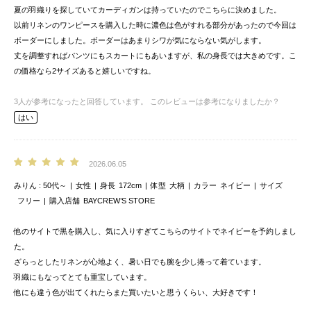
夏の羽織りを探していてカーディガンは持っていたのでこちらに決めました。
以前リネンのワンピースを購入した時に濃色は色がすれる部分があったので今回は
ボーダーにしました。ボーダーはあまりシワが気にならない気がします。
丈を調整すればパンツにもスカートにもあいますが、私の身長では大きめです。こ
の価格なら2サイズあると嬉しいですね。
3
人が参考になったと回答しています。
このレビューは参考になりましたか？
はい
2026.06.05
みりん
50代～
女性
身長
172cm
体型
大柄
カラー
ネイビー
サイズ
フリー
購入店舗
BAYCREW’S STORE
他のサイトで黒を購入し、気に入りすぎてこちらのサイトでネイビーを予約しまし
た。
ざらっとしたリネンが心地よく、暑い日でも腕を少し捲って着ています。
羽織にもなってとても重宝しています。
他にも違う色が出てくれたらまた買いたいと思うくらい、大好きです！