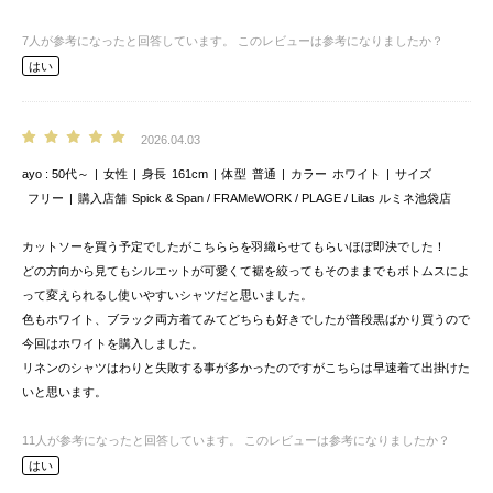
7
人が参考になったと回答しています。
このレビューは参考になりましたか？
はい
2026.04.03
ayo
50代～
女性
身長
161cm
体型
普通
カラー
ホワイト
サイズ
フリー
購入店舗
Spick & Span / FRAMeWORK / PLAGE / Lilas ルミネ池袋店
カットソーを買う予定でしたがこちららを羽織らせてもらいほぼ即決でした！
どの方向から見てもシルエットが可愛くて裾を絞ってもそのままでもボトムスによ
って変えられるし使いやすいシャツだと思いました。
色もホワイト、ブラック両方着てみてどちらも好きでしたが普段黒ばかり買うので
今回はホワイトを購入しました。
リネンのシャツはわりと失敗する事が多かったのですがこちらは早速着て出掛けた
いと思います。
11
人が参考になったと回答しています。
このレビューは参考になりましたか？
はい