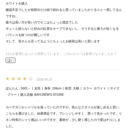
ホワイトを購入
確認不足でしたが前部分だけ紐で絞れると思っていましたがぐるりと一周してるん
ですね…
後ろは長い方が良いのでそこはちょっと残念でした
ギュッと絞らないと好みの位置をキープできないし、そうすると後ろが短くなる
バランスを保つのが難しいです
そして、皆さんも言ってるようにちょっとお値段は高いと思います
11
人が参考になったと回答しています。
このレビューは参考になりましたか？
はい
2026.05.10
ぽんたん
50代～
女性
身長
159cm
体型
大柄
カラー
ホワイト
サイズ
フリー
購入店舗
BAYCREW’S STORE
カーデガンかシャツかを迷っていたのですが、色んなスタイルが楽しめると思い、
こちらを選びました。結果満足です。アレンジしやすく、買って良かったです。リ
ネン特有のシャリ感はいいのですが、素材が，少し硬く感じたので星は4つにしま
した。