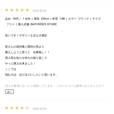
2025.08.30
あめ
50代～
女性
身長
150cm
体型
小柄
カラー
ブラック
サイズ
フリー
購入店舗
BAYCREW’S STORE
良いです！デザインも丈も大満足
皆さんの高評価に期待が高まり
購入しようと思うと 在庫無し！！
再入荷お知らせ待ちの繰り返しで
やっと購入出来ました！
ここでは
悩むのは、ほどほどにしたいと思います。
14
人が参考になったと回答しています。
このレビューは参考になりましたか？
はい
2025.08.05