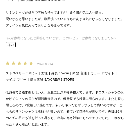
リネンシャツが好きで何枚も持ってますが、違う形が気に入り購入。
硬いかなと思いましたが、数回洗っているうちにあまり気にならなくなりました。
デザインも気に入っておりかなり使ってます。
3
人が参考になったと回答しています。
このレビューは参考になりましたか？
はい
2026.06.14
ストロベリー
50代～
女性
身長
152cm
体型
普通
カラー
ホワイト
サイズ
フリー
購入店舗
BAYCREW’S STORE
低身長で普通体型とはいえ、お腹には浮き輪を抱えています。ドロストシャツのお
かげでシャツの長さが調節出来るので、低身長でも綺麗に着られます。またお腹も
隠せるので、2度嬉しい感じです。安いリネンだとザラザラして痛いのですが、こ
ちらのリネンシャツは肌触りが良いので、着ていて気持ちが良いです。先日は6月
の29℃の日にも袖を折って暑さも、冷房の寒さ対策にもバッチリでした。これから
もたくさん着たいと思います。