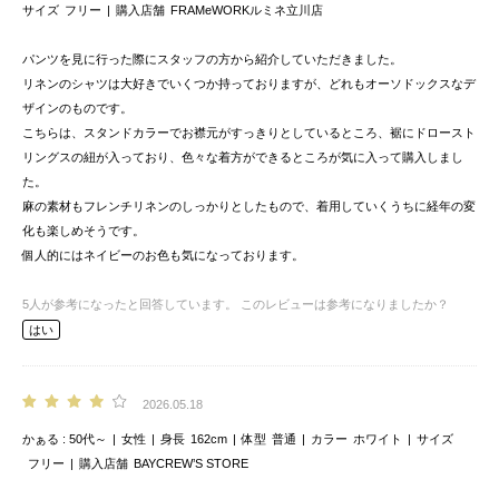
サイズ
フリー
購入店舗
FRAMeWORKルミネ立川店
パンツを見に行った際にスタッフの方から紹介していただきました。
リネンのシャツは大好きでいくつか持っておりますが、どれもオーソドックスなデ
ザインのものです。
こちらは、スタンドカラーでお襟元がすっきりとしているところ、裾にドロースト
リングスの紐が入っており、色々な着方ができるところが気に入って購入しまし
た。
麻の素材もフレンチリネンのしっかりとしたもので、着用していくうちに経年の変
化も楽しめそうです。
個人的にはネイビーのお色も気になっております。
5
人が参考になったと回答しています。
このレビューは参考になりましたか？
はい
2026.05.18
かぁる
50代～
女性
身長
162cm
体型
普通
カラー
ホワイト
サイズ
フリー
購入店舗
BAYCREW’S STORE