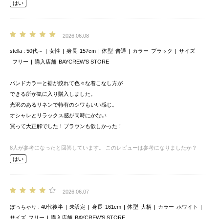
はい
2026.06.08
stella
50代～
女性
身長
157cm
体型
普通
カラー
ブラック
サイズ
フリー
購入店舗
BAYCREW’S STORE
バンドカラーと裾が絞れて色々な着こなし方が
できる所が気に入り購入しました。
光沢のあるリネンで特有のシワもいい感じ。
オシャレとリラックス感が同時にかない
買って大正解でした！ブラウンも欲しかった！
8
人が参考になったと回答しています。
このレビューは参考になりましたか？
はい
2026.06.07
ぽっちゃり
40代後半
未設定
身長
161cm
体型
大柄
カラー
ホワイト
サイズ
フリー
購入店舗
BAYCREW’S STORE