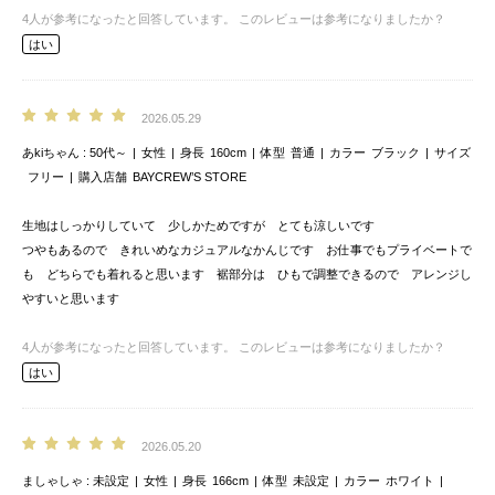
4
人が参考になったと回答しています。
このレビューは参考になりましたか？
はい
2026.05.29
あkiちゃん
50代～
女性
身長
160cm
体型
普通
カラー
ブラック
サイズ
フリー
購入店舗
BAYCREW’S STORE
生地はしっかりしていて 少しかためですが とても涼しいです
つやもあるので きれいめなカジュアルなかんじです お仕事でもプライベートで
も どちらでも着れると思います 裾部分は ひもで調整できるので アレンジし
やすいと思います
4
人が参考になったと回答しています。
このレビューは参考になりましたか？
はい
2026.05.20
ましゃしゃ
未設定
女性
身長
166cm
体型
未設定
カラー
ホワイト