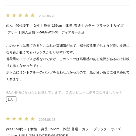
2026.06.28
のん
40代後半
女性
身長
156cm
体型
普通
カラー
ブラック
サイズ
フリー
購入店舗
FRAMeWORK ディアモール店
このシャツは着てみるとこなれた雰囲気が出て、裾を絞る事でちょうど良い丈感に
なり背が低くてもバランスがとりやすいです。
普段黒のトップスは着ないですが、このシャツは高級感のある光沢があるので顔映
りも悪くなかったです。
ボトムにミントブルーのパンツを合わせたかったので、黒が良い感じに引き締めて
くれます。
4
人が参考になったと回答しています。
このレビューは参考になりましたか？
はい
2026.06.28
ykss
50代～
女性
身長
156cm
体型
普通
カラー
ブラック
サイズ
フリー
購入店舗
BAYCREW’S STORE