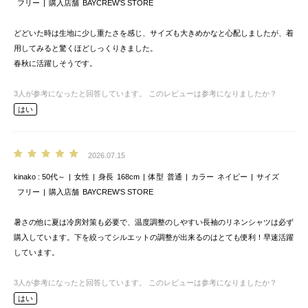
フリー
購入店舗
BAYCREW’S STORE
どどいた時は生地に少し重たさを感じ、サイズも大きめかなと心配しましたが、着
用してみると驚くほどしっくりきました。
春秋に活躍しそうです。
3
人が参考になったと回答しています。
このレビューは参考になりましたか？
はい
2026.07.15
kinako
50代～
女性
身長
168cm
体型
普通
カラー
ネイビー
サイズ
フリー
購入店舗
BAYCREW’S STORE
暑さの他に夏は冷房対策も必要で、温度調整のしやすい長袖のリネンシャツは必ず
購入しています。下を絞ってシルエットの調整が出来るのはとても便利！早速活躍
しています。
3
人が参考になったと回答しています。
このレビューは参考になりましたか？
はい