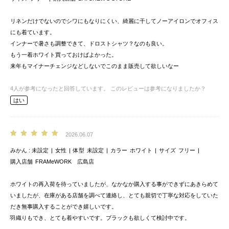
リネンだけでないのでシワにもなりにくい、綺麗に干してノーアイロンでオフィス
にも着ています。
インナーで暑さも調整できて、ドロストシャツ？なのも良い。
もう一着ホワイト買っておけばよかった。
来年もマイナーチェンジなどしないでこのまま販売して欲しいなー
4
人が参考になったと回答しています。
このレビューは参考になりましたか？
はい
2026.06.07
みかん
未設定
女性
体型
未設定
カラー
ホワイト
サイズ
フリー
購入店舗
FRAMeWORK 広島店
ホワイトの再入荷を待っていましたが、なかなか購入する事ができずにあきらめて
いましたが、在庫がある店舗を調べて連絡し、とても親切で丁寧な対応をしていた
だき無事購入することができ嬉しいです。
羽織りもでき、とても着やすいです。ブラックも欲しくて検討中です。