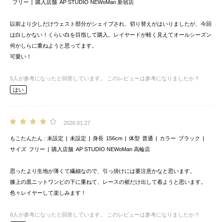
フリー
購入店舗
AP STUDIO NEWoMan 新宿店
以前より少しだけウェスト部分がシェイブされ、切り替えがはいりましたが、今回
は白しかない！くらい白を目指して購入。レイヤードが軽く見えてオールシーズン
何かしらに重ねようと思ってます。
可愛い！
5
人が参考になったと回答しています。
このレビューは参考になりましたか？
はい
2026.01.27
もこたんたん
未設定
未設定
身長
156cm
体型
普通
カラー
ブラック
サイズ
フリー
購入店舗
AP STUDIO NEWoMan 高輪店
思ったより生地が薄くて繊細なので、引っ掛けには要注意かなと思います。
膝上の黒ニットワンピの下に重ねて、レースの裾だけ出して着ようと思います。
色々レイヤーして楽しみます！
8
人が参考になったと回答しています。
このレビューは参考になりましたか？