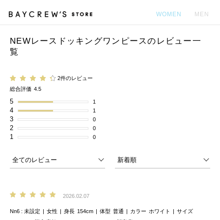
WOMEN
MEN
NEWレースドッキングワンピースのレビュー一
カ
覧
2件のレビュー
総合評価
4.5
5
1
4
1
3
0
2
0
1
0
2026.02.07
Nn6
未設定
女性
身長
154cm
体型
普通
カラー
ホワイト
サイズ