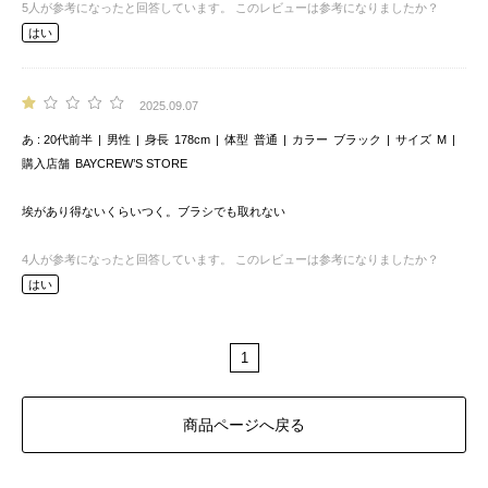
5
人が参考になったと回答しています。
このレビューは参考になりましたか？
はい
2025.09.07
あ
20代前半
男性
身長
178cm
体型
普通
カラー
ブラック
サイズ
M
購入店舗
BAYCREW’S STORE
埃があり得ないくらいつく。ブラシでも取れない
4
人が参考になったと回答しています。
このレビューは参考になりましたか？
はい
1
商品ページへ戻る