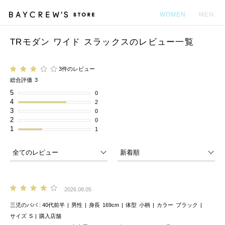
WOMEN
MEN
TRモダン ワイド スラックスのレビュー一覧
カ
3件のレビュー
総合評価
3
5
0
4
2
3
0
2
0
1
1
2026.08.05
三児のパパ
40代前半
男性
身長
169cm
体型
小柄
カラー
ブラック
サイズ
S
購入店舗