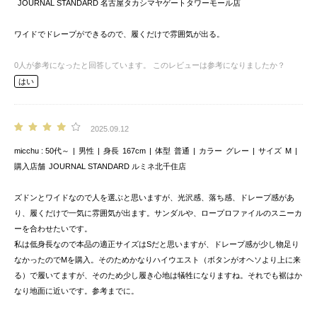
JOURNAL STANDARD 名古屋タカシマヤゲートタワーモール店
ワイドでドレープができるので、履くだけで雰囲気が出る。
0
人が参考になったと回答しています。
このレビューは参考になりましたか？
はい
2025.09.12
micchu
50代～
男性
身長
167cm
体型
普通
カラー
グレー
サイズ
M
購入店舗
JOURNAL STANDARD ルミネ北千住店
ズドンとワイドなので人を選ぶと思いますが、光沢感、落ち感、ドレープ感があ
り、履くだけで一気に雰囲気が出ます。サンダルや、ロープロファイルのスニーカ
ーを合わせたいです。
私は低身長なので本品の適正サイズはSだと思いますが、ドレープ感が少し物足り
なかったのでMを購入。そのためかなりハイウエスト（ボタンがオヘソより上に来
る）で履いてますが、そのため少し履き心地は犠牲になりますね。それでも裾はか
なり地面に近いです。参考までに。