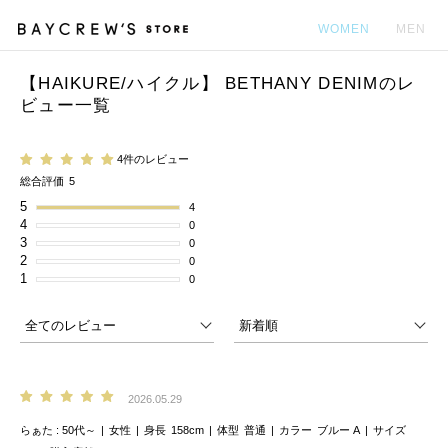
WOMEN
MEN
【HAIKURE/ハイクル】 BETHANY DENIMのレ
カ
ビュー一覧
4件のレビュー
総合評価
5
5
4
4
0
3
0
2
0
1
0
2026.05.29
らぁた
50代～
女性
身長
158cm
体型
普通
カラー
ブルー A
サイズ