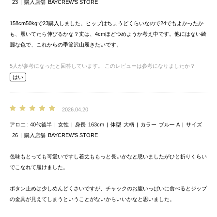
23
購入店舗
BAYCREW’S STORE
158cm50kgで23購入しました。ヒップはちょうどくらいなので24でもよかったか
も、履いてたら伸びるかな？丈は、4cmほどつめようか考え中です。他にはない綺
麗な色で、これからの季節沢山履きたいです。
5
人が参考になったと回答しています。
このレビューは参考になりましたか？
はい
2026.04.20
アロエ
40代後半
女性
身長
163cm
体型
大柄
カラー
ブルー A
サイズ
26
購入店舗
BAYCREW’S STORE
色味もとっても可愛いですし着丈ももっと長いかなと思いましたがひと折りくらい
でこなれて履けました。
ボタン止めは少しめんどくさいですが、チャックのお腹いっぱいに食べるとジップ
の金具が見えてしまうということがないからいいかなと思いました。