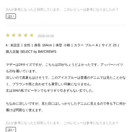
3
人が参考になったと回答しています。
このレビューは参考になりましたか？
はい
2026.04.18
k
未設定
女性
身長
164cm
体型
小柄
カラー
ブルー A
サイズ
23
購入店舗
SELECT by BAYCREW'S
マザーは24サイズですが、こちらは23がちょうどよかったです。アッパーハイツ
も23を履いています。
涼しいので真夏もはけそうで、このアイスブルーは普通のデニムでは見たことがな
く、ブラウンや黒と合わせても暑苦しい印象になりません。
丈は164の私でビーサンでもギリギリ引きずらない丈でした。
ちなみに涼しいですが、見た目にはしっかりしたデニムに見えるので冬も下に何か
履けば問題なく使えます。
2
人が参考になったと回答しています。
このレビューは参考になりましたか？
はい