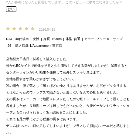
2
人が参考になったと回答しています。
このレビューは参考になりましたか？
はい
2026.04.18
RAY
40代後半
女性
身長
163cm
体型
普通
カラー
ブルー A
サイズ
26
購入店舗
L'Appartement 東京店
店舗発売日当日に試着して購入しました。
後からECサイトで画像を見ると少し膨張して見える気がしましたが、試着すると
センターラインがいい効果を発揮して意外とスッキリ見えます。
生地も固すぎず柔らかすぎずでちょうどいい。
私の場合、腰で落として履くほどのゆとりはありませんが、お尻がピッタリするこ
とはなかったのでトップスで隠さないと履けないなんて心配もありません。
丈の長さはスニーカーで地面スレスレだったので軽くロールアップして履くことも
考えましたが、長時間キープは難しそうだったのと、今後ビーサンやフラットシュ
ーズとも合わせられるよう3cm詰めることにしました。
それでも足の甲にかかる程度の長さはあります。
デニムはついつい買い足してしまいますが、プラスして損はない一本だと感じまし
た。