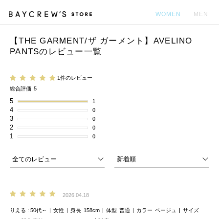
WOMEN
MEN
【THE GARMENT/ザ ガーメント】AVELINO
カ
PANTSのレビュー一覧
1件のレビュー
総合評価
5
5
1
4
0
3
0
2
0
1
0
2026.04.18
りえる
50代～
女性
身長
158cm
体型
普通
カラー
ベージュ
サイズ