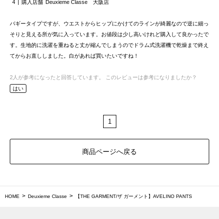
4
購入店舗
Deuxieme Classe 大阪店
バギータイプですが、ウエストからヒップにかけてのラインが綺麗なので逆に細っ
そりと見える所が気に入っています。お値段は少し高いけれど購入して良かったで
す。生地的に洗濯を重ねると丈が縮んでしまうのでドラム式洗濯機で乾燥まで終え
てからお直ししました。白があれば買いたいですね！
2
人が参考になったと回答しています。
このレビューは参考になりましたか？
はい
1
商品ページへ戻る
HOME
Deuxieme Classe
【THE GARMENT/ザ ガーメント】AVELINO PANTS