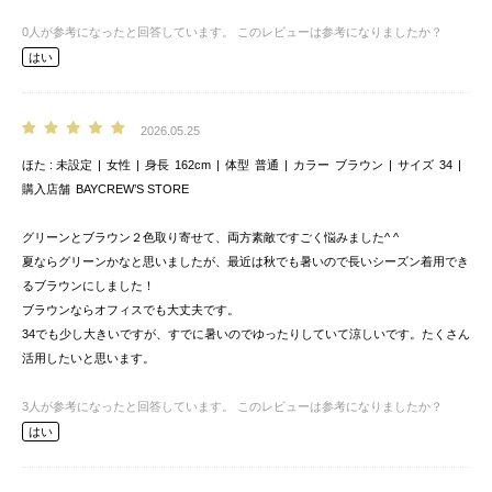
0
人が参考になったと回答しています。
このレビューは参考になりましたか？
はい
2026.05.25
ほた
未設定
女性
身長
162cm
体型
普通
カラー
ブラウン
サイズ
34
購入店舗
BAYCREW’S STORE
グリーンとブラウン２色取り寄せて、両方素敵ですごく悩みました^ ^
夏ならグリーンかなと思いましたが、最近は秋でも暑いので長いシーズン着用でき
るブラウンにしました！
ブラウンならオフィスでも大丈夫です。
34でも少し大きいですが、すでに暑いのでゆったりしていて涼しいです。たくさん
活用したいと思います。
3
人が参考になったと回答しています。
このレビューは参考になりましたか？
はい