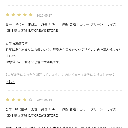
2026.05.17
みー
50代～
未設定
身長
163cm
体型
普通
カラー
グリーン
サイズ
38
購入店舗
BAYCREW’S STORE
とても素敵です！
近年は夏があまりにも暑いので、汗染みが目立たないデザインと色を選ぶ様になり
ました。
理想通りのデザインと色に大満足です。
1
人が参考になったと回答しています。
このレビューは参考になりましたか？
はい
2026.05.13
ひで
40代前半
女性
身長
154cm
体型
普通
カラー
グリーン
サイズ
36
購入店舗
BAYCREW’S STORE