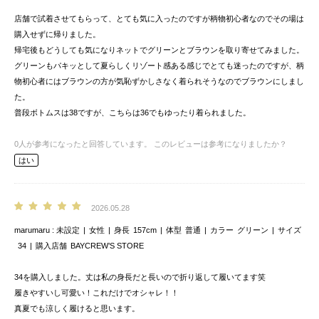
店舗で試着させてもらって、とても気に入ったのですが柄物初心者なのでその場は
購入せずに帰りました。
帰宅後もどうしても気になりネットでグリーンとブラウンを取り寄せてみました。
グリーンもパキッとして夏らしくリゾート感ある感じでとても迷ったのですが、柄
物初心者にはブラウンの方が気恥ずかしさなく着られそうなのでブラウンにしまし
た。
普段ボトムスは38ですが、こちらは36でもゆったり着られました。
0
人が参考になったと回答しています。
このレビューは参考になりましたか？
はい
2026.05.28
marumaru
未設定
女性
身長
157cm
体型
普通
カラー
グリーン
サイズ
34
購入店舗
BAYCREW’S STORE
34を購入しました。丈は私の身長だと長いので折り返して履いてます笑
履きやすいし可愛い！これだけでオシャレ！！
真夏でも涼しく履けると思います。