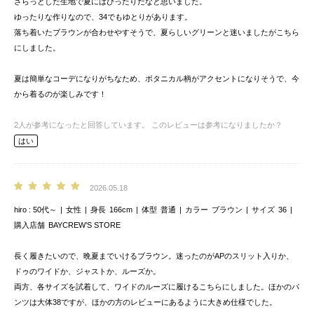
さらっとした生地で夏にはぴったりだなと思いました。
ゆったりな作りなので、34でもゆとりがあります。
落ち着いたブラウンが合わせやすそうで、夏らしいグリーンと迷いましたがこちら
にしました。
夏は簡単なコーデになりがちなため、ボタニカル柄がアクセントになりそうで、今
から着るのが楽しみです！
2
人が参考になったと回答しています。
このレビューは参考になりましたか？
はい
2026.05.18
hiro
50代～
女性
身長
166cm
体型
普通
カラー
ブラウン
サイズ
36
購入店舗
BAYCREW’S STORE
長く履きたいので、晩夏までいけるブラウン。迷ったのがAPのスリット入りか、
ドゥのワイドか、ジャストか、ルーズか。
両方、各サイズを試着して、ワイドのルーズに履けるこちらにしました。ほかのパ
ンツは大体38ですが、ほかの方のレビューにあるように大きめ仕様でした。