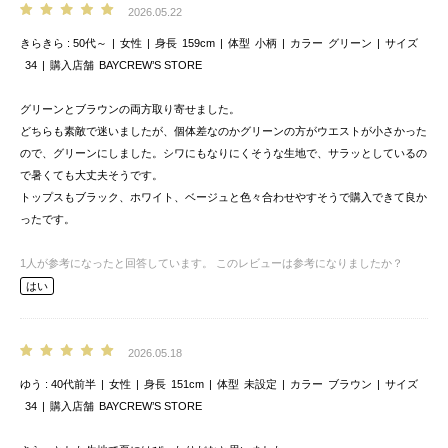
2026.05.22
きらきら
50代～
女性
身長
159cm
体型
小柄
カラー
グリーン
サイズ
34
購入店舗
BAYCREW’S STORE
グリーンとブラウンの両方取り寄せました。
どちらも素敵で迷いましたが、個体差なのかグリーンの方がウエストが小さかった
ので、グリーンにしました。シワにもなりにくそうな生地で、サラッとしているの
で暑くても大丈夫そうです。
トップスもブラック、ホワイト、ベージュと色々合わせやすそうで購入できて良か
ったです。
1
人が参考になったと回答しています。
このレビューは参考になりましたか？
はい
2026.05.18
ゆう
40代前半
女性
身長
151cm
体型
未設定
カラー
ブラウン
サイズ
34
購入店舗
BAYCREW’S STORE