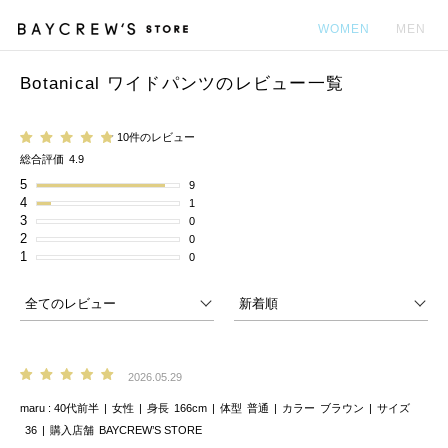
WOMEN
MEN
Botanical ワイドパンツのレビュー一覧
カ
10件のレビュー
総合評価
4.9
5
9
4
1
3
0
2
0
1
0
2026.05.29
maru
40代前半
女性
身長
166cm
体型
普通
カラー
ブラウン
サイズ
36
購入店舗
BAYCREW’S STORE