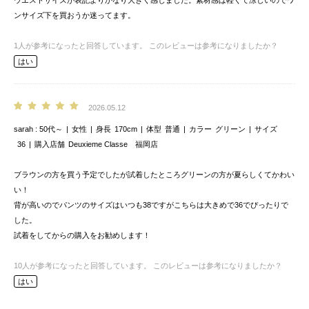
ウエストサイズが表記よりかなり大きく感じました。素材感は軽くて涼しいのでワ
ンサイズ下を買おうか迷ってます。
1
人が参考になったと回答しています。
このレビューは参考になりましたか？
はい
2026.05.12
sarah
50代～
女性
身長
170cm
体型
普通
カラー
グリーン
サイズ
36
購入店舗
Deuxieme Classe 福岡店
ブラウンの方を買う予定でしたが試着したところグリーンの方が夏らしくてかわい
い！
背が高いのでパンツのサイズはいつも38ですがこちらは大きめで36でぴったりで
した。
試着をしてからの購入をお勧めします！
10
人が参考になったと回答しています。
このレビューは参考になりましたか？
はい