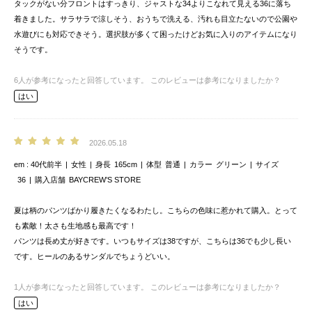
タックがない分フロントはすっきり、ジャストな34よりこなれて見える36に落ち
着きました。サラサラで涼しそう、おうちで洗える、汚れも目立たないので公園や
水遊びにも対応できそう。選択肢が多くて困ったけどお気に入りのアイテムになり
そうです。
6
人が参考になったと回答しています。
このレビューは参考になりましたか？
はい
2026.05.18
em
40代前半
女性
身長
165cm
体型
普通
カラー
グリーン
サイズ
36
購入店舗
BAYCREW’S STORE
夏は柄のパンツばかり履きたくなるわたし。こちらの色味に惹かれて購入。とって
も素敵！太さも生地感も最高です！
パンツは長め丈が好きです。いつもサイズは38ですが、こちらは36でも少し長い
です。ヒールのあるサンダルでちょうどいい。
1
人が参考になったと回答しています。
このレビューは参考になりましたか？
はい