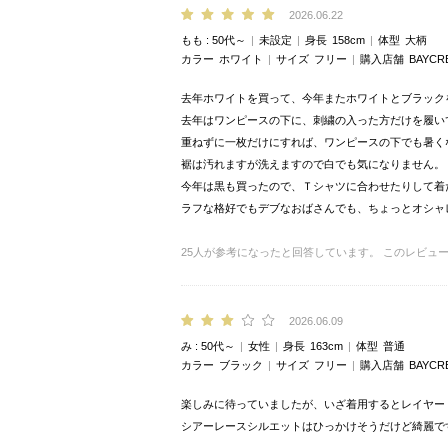
2026.06.22
もも
50代～
未設定
身長
158cm
体型
大柄
カラー
ホワイト
サイズ
フリー
購入店舗
BAYCR
去年ホワイトを買って、今年またホワイトとブラック
去年はワンピースの下に、刺繍の入った方だけを履い
重ねずに一枚だけにすれば、ワンピースの下でも暑く
裾は汚れますが洗えますので白でも気になりません。
今年は黒も買ったので、Ｔシャツに合わせたりして着
ラフな格好でもデブなおばさんでも、ちょっとオシャ
25
人が参考になったと回答しています。
このレビュ
2026.06.09
み
50代～
女性
身長
163cm
体型
普通
カラー
ブラック
サイズ
フリー
購入店舗
BAYCR
楽しみに待っていましたが、いざ着用するとレイヤー
シアーレースシルエットはひっかけそうだけど綺麗で