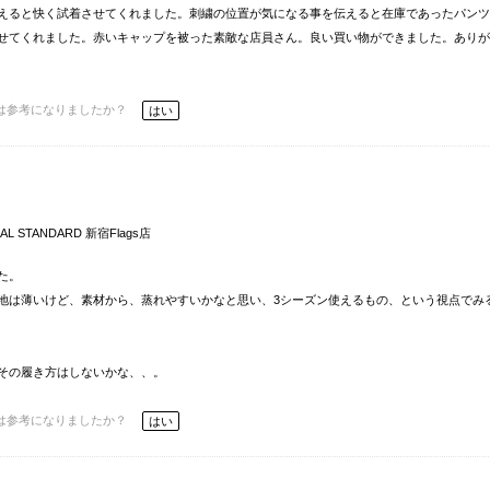
えると快く試着させてくれました。刺繍の位置が気になる事を伝えると在庫であったパンツ
せてくれました。赤いキャップを被った素敵な店員さん。良い買い物ができました。ありが
は参考になりましたか？
はい
AL STANDARD 新宿Flags店
た。
地は薄いけど、素材から、蒸れやすいかなと思い、3シーズン使えるもの、という視点でみ
その履き方はしないかな、、。
は参考になりましたか？
はい