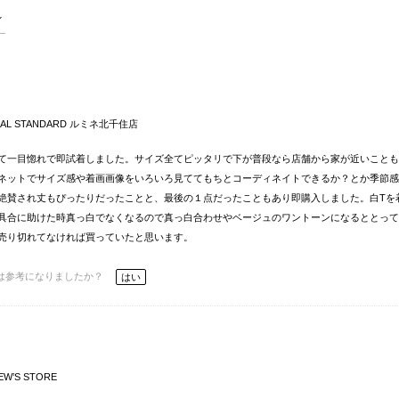
NAL STANDARD ルミネ北千住店
て一目惚れで即試着しました。サイズ全てピッタリで下が普段なら店舗から家が近いことも
ネットでサイズ感や着画画像をいろいろ見ててもちとコーディネイトできるか？とか季節感
絶賛され丈もぴったりだったことと、最後の１点だったこともあり即購入しました。白Tを
具合に助けた時真っ白でなくなるので真っ白合わせやベージュのワントーンになるととって
売り切れてなければ買っていたと思います。
は参考になりましたか？
はい
EW’S STORE