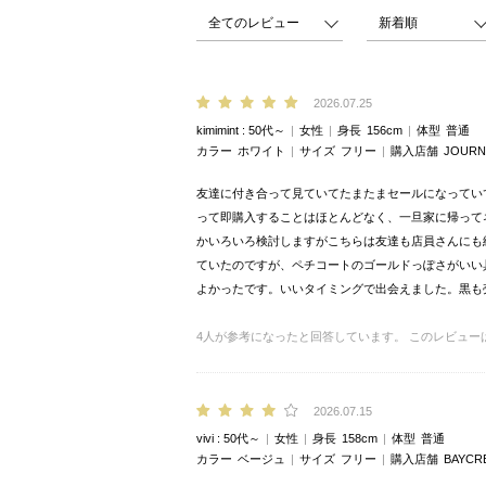
2026.07.25
kimimint
50代～
女性
身長
156cm
体型
普通
カラー
ホワイト
サイズ
フリー
購入店舗
JOUR
友達に付き合って見ていてたまたまセールになってい
って即購入することはほとんどなく、一旦家に帰って
かいろいろ検討しますがこちらは友達も店員さんにも
ていたのですが、ペチコートのゴールドっぽさがいい
よかったです。いいタイミングで出会えました。黒も
4
人が参考になったと回答しています。
このレビュー
2026.07.15
vivi
50代～
女性
身長
158cm
体型
普通
カラー
ベージュ
サイズ
フリー
購入店舗
BAYCR