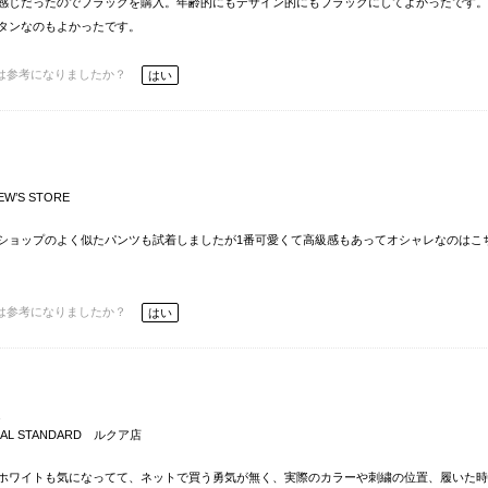
感じだったのでブラックを購入。年齢的にもデザイン的にもブラックにしてよかったです。
タンなのもよかったです。
は参考になりましたか？
はい
EW’S STORE
ショップのよく似たパンツも試着しましたが1番可愛くて高級感もあってオシャレなのはこ
は参考になりましたか？
はい
通
NAL STANDARD ルクア店
ホワイトも気になってて、ネットで買う勇気が無く、実際のカラーや刺繍の位置、履いた時