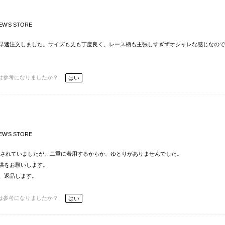
EW’S STORE
早速注文しました。サイズも丈も丁度良く、レース柄も主張しすぎずオシャレな感じなので
は参考になりましたか？
はい
EW’S STORE
記載されていましたが、二重に着用するからか、ゆとりがありませんでした。
供をお願いします。
、返品します。
は参考になりましたか？
はい