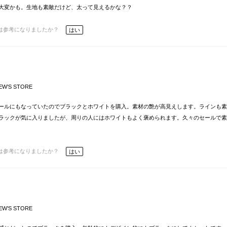
大変かも。生地も素敵だけど、太って見えるかな？？
は参考になりましたか？
はい
EW’S STORE
ールにもなっていたのでブラックとホワイトを購入。素材の艶が高見えします。ラインも素
ラックが気に入りましたが、周りの人にはホワイトもよく褒められます。久々のセールで素
は参考になりましたか？
はい
EW’S STORE