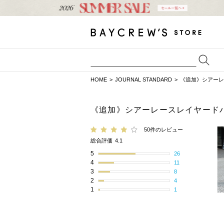
HOME
JOURNAL STANDARD
《追加》シアーレ
《追加》シアーレースレイヤード
50件のレビュー
総合評価
4.1
5
26
4
11
3
8
2
4
1
1