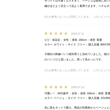
ホワイトは可愛くなりすぎて、ベージュは肌色に近い
繍がほどよく目立って品よく着用できます。ペチもボ
4
人が参考になったと回答しています。
このレビュー
2026.07.11
ビビ
未設定
女性
身長
160cm
体型
普通
カラー
ホワイト
サイズ
フリー
購入店舗
BAYCR
今期白の刺繍パンツ絶対買うと決めていました。他の
のパンツだと思いました。買って良かったです。
2
人が参考になったと回答しています。
このレビュー
2026.07.10
可愛い！
40代後半
女性
身長
160cm
体型
普
カラー
ベージュ
サイズ
フリー
購入店舗
JOUR
先に黒をネットで購入。商品が到着前からベージュと