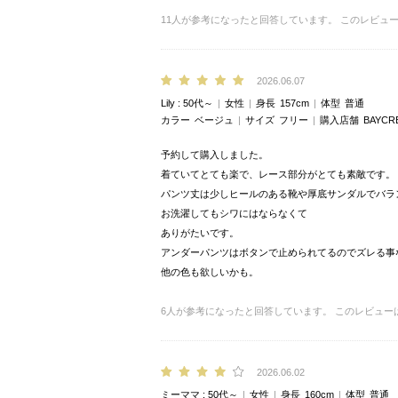
11
人が参考になったと回答しています。
このレビュ
2026.06.07
Lily
50代～
女性
身長
157cm
体型
普通
カラー
ベージュ
サイズ
フリー
購入店舗
BAYCR
予約して購入しました。
着ていてとても楽で、レース部分がとても素敵です。
パンツ丈は少しヒールのある靴や厚底サンダルでバラ
お洗濯してもシワにはならなくて
ありがたいです。
アンダーパンツはボタンで止められてるのでズレる事
他の色も欲しいかも。
6
人が参考になったと回答しています。
このレビュー
2026.06.02
ミーママ
50代～
女性
身長
160cm
体型
普通