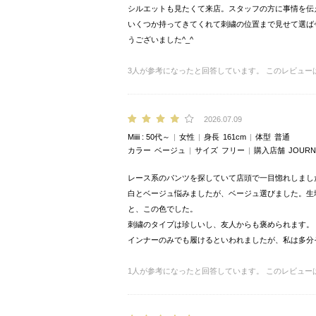
シルエットも見たくて来店。スタッフの方に事情を伝
いくつか持ってきてくれて刺繍の位置まで見せて選ば
うございました^_^
3
人が参考になったと回答しています。
このレビュー
2026.07.09
Miiii
50代～
女性
身長
161cm
体型
普通
カラー
ベージュ
サイズ
フリー
購入店舗
JOURN
レース系のパンツを探していて店頭で一目惚れしまし
白とベージュ悩みましたが、ベージュ選びました。生
と、この色でした。
刺繍のタイプは珍しいし、友人からも褒められます。
インナーのみでも履けるといわれましたが、私は多分
1
人が参考になったと回答しています。
このレビュー