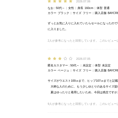
2026.07.06
なお
50代～
女性
身長
160cm
体型
普通
カラー
ブラック
サイズ
フリー
購入店舗
BAYCR
ずっとお気に入りに入れていたらセールになったので
に入りました。
2
人が参考になったと回答しています。
このレビュー
2026.07.05
匿名カスタマー
50代～
未設定
体型
未設定
カラー
ベージュ
サイズ
フリー
購入店舗
BAYCR
サイズがウエスト100㎝まで、ヒップ107㎝までと
大柄な人のために、もう少しゆとりのあるサイズ提
夏はゆったりと着用したいため、今回は残念ですが
9
人が参考になったと回答しています。
このレビュー