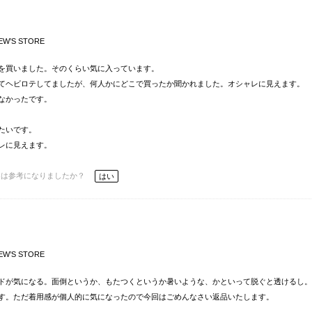
EW’S STORE
を買いました。そのくらい気に入っています。
てヘビロテしてましたが、何人かにどこで買ったか聞かれました。オシャレに見えます。
なかったです。
たいです。
レに見えます。
ーは参考になりましたか？
はい
EW’S STORE
ドが気になる。面倒というか、もたつくというか暑いような、かといって脱ぐと透けるし。
す。ただ着用感が個人的に気になったので今回はごめんなさい返品いたします。