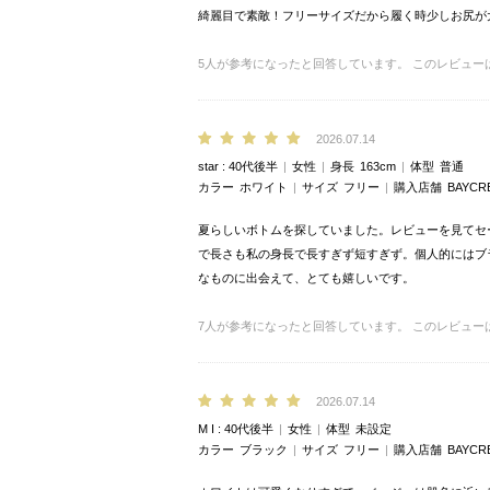
綺麗目で素敵！フリーサイズだから履く時少しお尻が
5
人が参考になったと回答しています。
このレビュー
2026.07.14
star
40代後半
女性
身長
163cm
体型
普通
カラー
ホワイト
サイズ
フリー
購入店舗
BAYCR
夏らしいボトムを探していました。レビューを見てセ
で長さも私の身長で長すぎず短すぎず。個人的にはブ
なものに出会えて、とても嬉しいです。
7
人が参考になったと回答しています。
このレビュー
2026.07.14
M I
40代後半
女性
体型
未設定
カラー
ブラック
サイズ
フリー
購入店舗
BAYCR