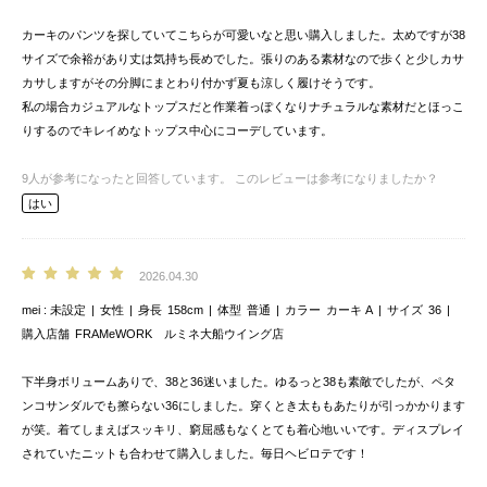
カーキのパンツを探していてこちらが可愛いなと思い購入しました。太めですが38
サイズで余裕があり丈は気持ち長めでした。張りのある素材なので歩くと少しカサ
カサしますがその分脚にまとわり付かず夏も涼しく履けそうです。
私の場合カジュアルなトップスだと作業着っぽくなりナチュラルな素材だとほっこ
りするのでキレイめなトップス中心にコーデしています。
9
人が参考になったと回答しています。
このレビューは参考になりましたか？
はい
2026.04.30
mei
未設定
女性
身長
158cm
体型
普通
カラー
カーキ A
サイズ
36
購入店舗
FRAMeWORK ルミネ大船ウイング店
下半身ボリュームありで、38と36迷いました。ゆるっと38も素敵でしたが、ペタ
ンコサンダルでも擦らない36にしました。穿くとき太ももあたりが引っかかります
が笑。着てしまえばスッキリ、窮屈感もなくとても着心地いいです。ディスプレイ
されていたニットも合わせて購入しました。毎日ヘビロテです！