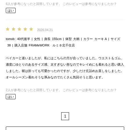
6
人が参考になったと回答しています。
このレビューは参考になりましたか？
はい
2026.04.21
tomob
40代後半
女性
身長
155cm
体型
大柄
カラー
カーキ A
サイズ
38
購入店舗
FRAMeWORK ルミネ北千住店
ベイカーと迷いましたが、私にはこちらの方が合っていました。ウエストもゴム、
適度にゆとりのあるサイズ感、太すぎない形なのでキレイめにも着れると思い購入
しました。裾は折っても可愛かったのですが、少しだけ丈詰めお直しをしました。
オールシーズン着れそうな厚みなのでたくさん気回そうと思います。
2
人が参考になったと回答しています。
このレビューは参考になりましたか？
はい
1