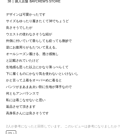
38
購入店舗
BAYCREW’S STORE
デザインは可愛かったです
サイズもゆったり履きたくて38でちょうど
良さそうでしたが
ウエストの使わなさそうな紐が
外側に付いていて垂らしても絞っても微妙で
逆にお腹周りがもたついて見える。
オールシーズン履ける、透け感無し
と記載されていたけど
生地感も思った以上にかなり薄っぺらくて
下に履くものにかなり気を使わないといけないし
かと言って上着をオーバーめに着ると
パンツがまあまあ太い割に生地が薄手なので
何ともアンバランスで
私には着こなせないと思い
返品させて頂きます
高身長さんには良さそうです
2
人が参考になったと回答しています。
このレビューは参考になりましたか？
はい