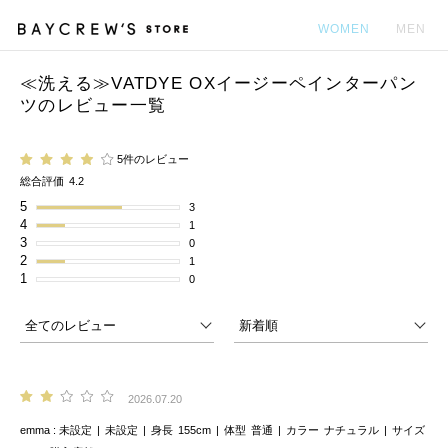
WOMEN
MEN
≪洗える≫VATDYE OXイージーペインターパン
カ
ツのレビュー一覧
5件のレビュー
総合評価
4.2
5
3
4
1
3
0
2
1
1
0
2026.07.20
emma
未設定
未設定
身長
155cm
体型
普通
カラー
ナチュラル
サイズ