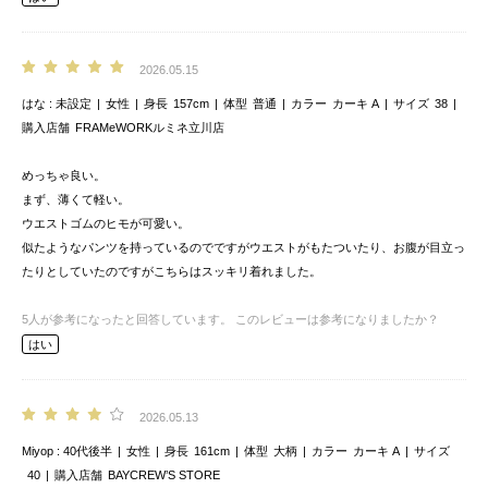
2026.05.15
はな
未設定
女性
身長
157cm
体型
普通
カラー
カーキ A
サイズ
38
購入店舗
FRAMeWORKルミネ立川店
めっちゃ良い。
まず、薄くて軽い。
ウエストゴムのヒモが可愛い。
似たようなパンツを持っているのでですがウエストがもたついたり、お腹が目立っ
たりとしていたのですがこちらはスッキリ着れました。
5
人が参考になったと回答しています。
このレビューは参考になりましたか？
はい
2026.05.13
Miyop
40代後半
女性
身長
161cm
体型
大柄
カラー
カーキ A
サイズ
40
購入店舗
BAYCREW’S STORE