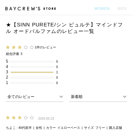
WOMEN
MEN
★【SINN PURETE/シン ピュルテ】マインドフ
カ
ル オードパルファムのレビュー一覧
1件のレビュー
総合評価
3
5
0
4
0
3
1
2
0
1
0
2026.05.23
ちよこ
40代前半
女性
カラー
イエローベース
サイズ
フリー
購入店舗