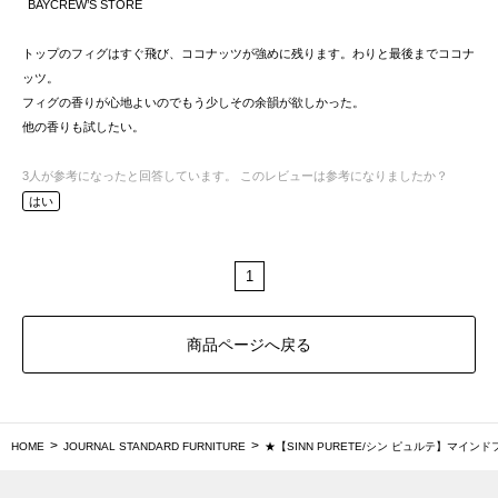
BAYCREW’S STORE
トップのフィグはすぐ飛び、ココナッツが強めに残ります。わりと最後までココナ
ッツ。
フィグの香りが心地よいのでもう少しその余韻が欲しかった。
他の香りも試したい。
3
人が参考になったと回答しています。
このレビューは参考になりましたか？
はい
1
商品ページへ戻る
HOME
JOURNAL STANDARD FURNITURE
★【SINN PURETE/シン ピュルテ】マイン