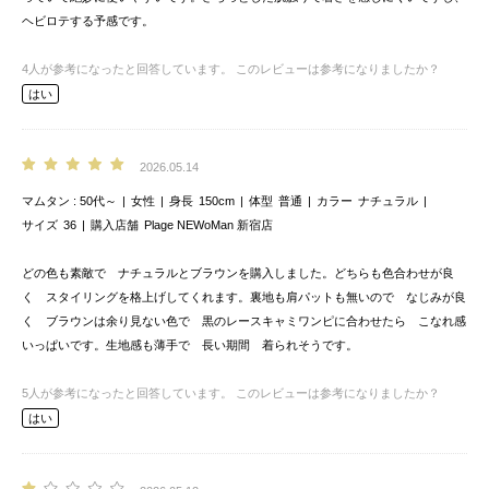
ヘビロテする予感です。
4
人が参考になったと回答しています。
このレビューは参考になりましたか？
はい
2026.05.14
マムタン
50代～
女性
身長
150cm
体型
普通
カラー
ナチュラル
サイズ
36
購入店舗
Plage NEWoMan 新宿店
どの色も素敵で ナチュラルとブラウンを購入しました。どちらも色合わせが良
く スタイリングを格上げしてくれます。裏地も肩パットも無いので なじみが良
く ブラウンは余り見ない色で 黒のレースキャミワンピに合わせたら こなれ感
いっぱいです。生地感も薄手で 長い期間 着られそうです。
5
人が参考になったと回答しています。
このレビューは参考になりましたか？
はい