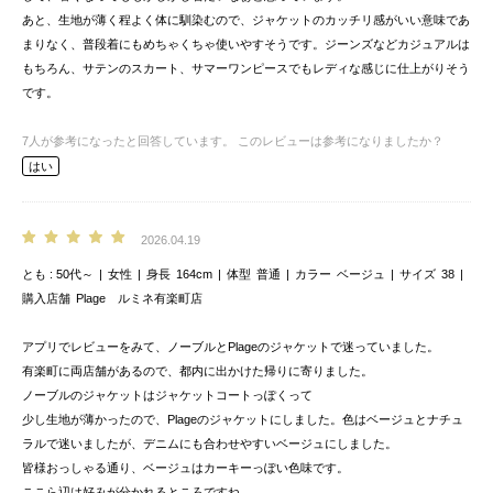
あと、生地が薄く程よく体に馴染むので、ジャケットのカッチリ感がいい意味であ
まりなく、普段着にもめちゃくちゃ使いやすそうです。ジーンズなどカジュアルは
もちろん、サテンのスカート、サマーワンピースでもレディな感じに仕上がりそう
です。
7
人が参考になったと回答しています。
このレビューは参考になりましたか？
はい
2026.04.19
とも
50代～
女性
身長
164cm
体型
普通
カラー
ベージュ
サイズ
38
購入店舗
Plage ルミネ有楽町店
アプリでレビューをみて、ノーブルとPlageのジャケットで迷っていました。
有楽町に両店舗があるので、都内に出かけた帰りに寄りました。
ノーブルのジャケットはジャケットコートっぽくって
少し生地が薄かったので、Plageのジャケットにしました。色はベージュとナチュ
ラルで迷いましたが、デニムにも合わせやすいベージュにしました。
皆様おっしゃる通り、ベージュはカーキーっぽい色味です。
ここら辺は好みが分かれるところですね。