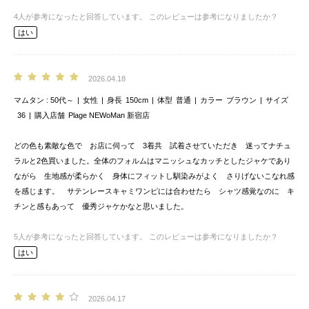
4
人が参考になったと回答しています。
このレビューは参考になりましたか？
はい
2026.04.18
マムタン
50代～
女性
身長
150cm
体型
普通
カラー
ブラウン
サイズ
36
購入店舗
Plage NEWoMan 新宿店
どの色も素敵な色で お店に伺って 3着共 試着させていただき 迷ってナチュ
ラルと2色買いました。全体のフォルムはマニッシュなカッチとしたジャケであり
ながら 生地感が柔らかく 身体にフィットし馴染みがよく さりげないこなれ感
を感じます。 サテンレースキャミワンピには合わせたら シャツ感覚なのに キ
チンと感もあって 優秀ジャケかなと思いました。
5
人が参考になったと回答しています。
このレビューは参考になりましたか？
はい
2026.04.17