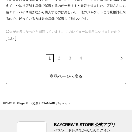
えて、やはり店舗！店舗で試着するのが一番！！と天啓を得ました。店員さんにも
色々アドバイス頂きながら購入するのは楽しいし、他のジャケットと比較検討出来
るので、迷っている方は是非店舗で試着して欲しいです。
10
人が参考になったと回答しています。
このレビューは参考になりましたか？
はい
1
2
3
4
商品ページへ戻る
HOME
Plage
《追加》R’IAM AIR ジャケット
BAYCREW’S STORE 公式アプリ
パスワードレスでかんたんログイン