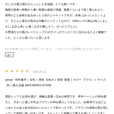
少しだけ透け感がさらっとした生地感。とても軽いです。
梅雨の肌寒い時期から暑い時期の肩掛け羽織、晩夏ぐらいまで長く着られそう。
肩周りにも余裕があるゆったり目のジャケットですが、全体にゆったりというよ
り、すとんと着丈が長めな印象のジャケットなので、158センチの私は36にしまし
た(これ以上長いと着こなすの難しそう。ぴったりでした)
今季流行りの黒のレーストップスやIラインのワンピースと合わせるとより素敵で
した。たくさん使いたいと思います。
9
人が参考になったと回答しています。
このレビューは参考になりましたか？
はい
2026.05.22
aonao
40代後半
女性
身長
164cm
体型
普通
カラー
ブラウン
サイズ
36
購入店舗
BAYCREW’S STORE
普段トップスは38を選び、肩幅は普通～広めの体型です。昨年ベージュの38を購
入し、大きいと感じ今年はブラウンの36を購入してみました。結果36でもほどよ
いゆとりがあり自分好みのシルエットで良かったです。ブラウンの色味が黒が混じ
っていて絶妙に使いやすいです。さらっとした肌触りで暑さを感じにくいですし、