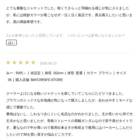
とても素敵なジャケットでした。軽くてさらっと羽織れる感じが気に入りました
が、私には絶妙カラーが着こなせず‥泣く泣く返品です。黒を購入したいと思いま
す。黒の再販希望です。
2
人が参考になったと回答しています。
このレビューは参考になりましたか？
はい
2026.06.13
みー
50代～
未設定
身長
162cm
体型
普通
カラー
ブラウン
サイズ
36
購入店舗
BAYCREW’S STORE
クーラーよけになる軽いジャケットを探していてこちらにたどりつきました。
ブラウンのミックスな生地感が気になって購入しましたが、合わせやすくモードな
感じで素敵でした。
裏地はないし、しわもつきにくいし名品なのがわかりました。丈が長いから36で大
丈夫かなと思いましたが、骨格ストレートの肩幅ガンダムなので若干肩がタイトで
す。夏ななので中が薄いので着用出来ますが秋前まで着用にはパーカーしこんだり
したいので38を買い直すか悩みどころです。