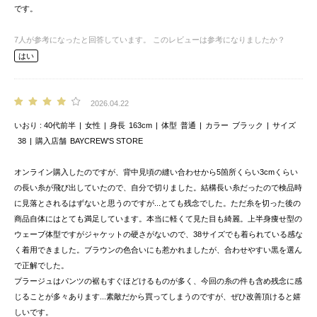
です。
7
人が参考になったと回答しています。
このレビューは参考になりましたか？
はい
2026.04.22
いおり
40代前半
女性
身長
163cm
体型
普通
カラー
ブラック
サイズ
38
購入店舗
BAYCREW’S STORE
オンライン購入したのですが、背中見頃の縫い合わせから5箇所くらい3cmくらい
の長い糸が飛び出していたので、自分で切りました。結構長い糸だったので検品時
に見落とされるはずないと思うのですが...とても残念でした。ただ糸を切った後の
商品自体にはとても満足しています。本当に軽くて見た目も綺麗。上半身痩せ型の
ウェーブ体型ですがジャケットの硬さがないので、38サイズでも着られている感な
く着用できました。ブラウンの色合いにも惹かれましたが、合わせやすい黒を選ん
で正解でした。
プラージュはパンツの裾もすぐほどけるものが多く、今回の糸の件も含め残念に感
じることが多々あります...素敵だから買ってしまうのですが、ぜひ改善頂けると嬉
しいです。