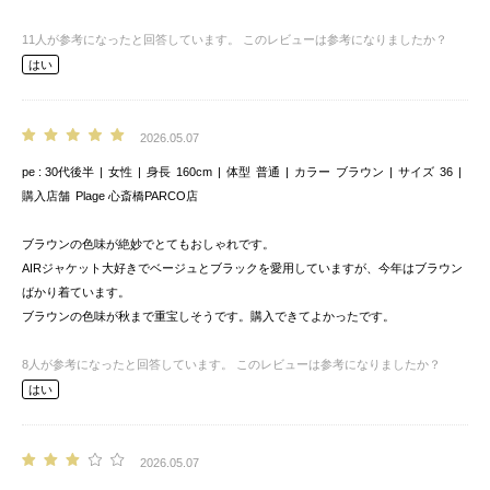
11
人が参考になったと回答しています。
このレビューは参考になりましたか？
はい
2026.05.07
pe
30代後半
女性
身長
160cm
体型
普通
カラー
ブラウン
サイズ
36
購入店舗
Plage 心斎橋PARCO店
ブラウンの色味が絶妙でとてもおしゃれです。
AIRジャケット大好きでベージュとブラックを愛用していますが、今年はブラウン
ばかり着ています。
ブラウンの色味が秋まで重宝しそうです。購入できてよかったです。
8
人が参考になったと回答しています。
このレビューは参考になりましたか？
はい
2026.05.07