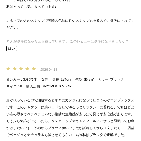
私はとっても気に入っています♪
スタッフの方のスナップで実際の色味に近いスナップもあるので、参考にされてく
ださい。
11
人が参考になったと回答しています。
このレビューは参考になりましたか？
はい
2026.04.18
まいみー
30代後半
女性
身長
174cm
体型
未設定
カラー
ブラック
サイズ
38
購入店舗
BAYCREW’S STORE
肩が張っているので油断するとすぐにガンダムになってしまうのがコンプレックス
です。このジャケットは肩パッドなしでゆるっとリラクシーに着れる、でもほどよ
い布の厚さでペラペラじゃない絶妙な生地感が安っぽく見えず安心感があります。
もう少し気温が上がったら、タンクトップやキャミソールにバサっと羽織ってお出
かけしたいです。初めからブラック狙いでしたが試着してから注文したくて、店舗
でベージュとナチュラルも試させてもらい、結果私はブラックで正解でした。