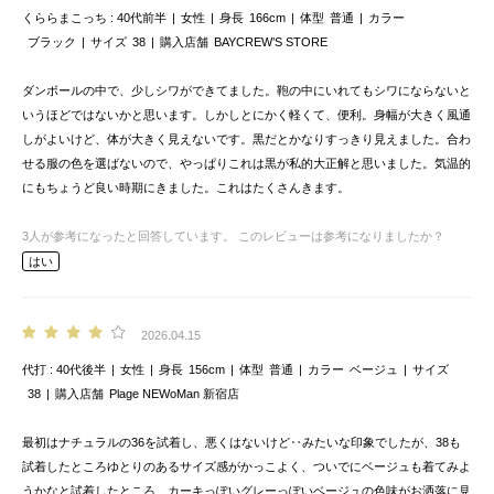
くららまこっち
40代前半
女性
身長
166cm
体型
普通
カラー
ブラック
サイズ
38
購入店舗
BAYCREW’S STORE
ダンボールの中で、少しシワができてました。鞄の中にいれてもシワにならないと
いうほどではないかと思います。しかしとにかく軽くて、便利。身幅が大きく風通
しがよいけど、体が大きく見えないです。黒だとかなりすっきり見えました。合わ
せる服の色を選ばないので、やっぱりこれは黒が私的大正解と思いました。気温的
にもちょうど良い時期にきました。これはたくさんきます。
3
人が参考になったと回答しています。
このレビューは参考になりましたか？
はい
2026.04.15
代打
40代後半
女性
身長
156cm
体型
普通
カラー
ベージュ
サイズ
38
購入店舗
Plage NEWoMan 新宿店
最初はナチュラルの36を試着し、悪くはないけど‥みたいな印象でしたが、38も
試着したところゆとりのあるサイズ感がかっこよく、ついでにベージュも着てみよ
うかなと試着したところ、カーキっぽいグレーっぽいベージュの色味がお洒落に見