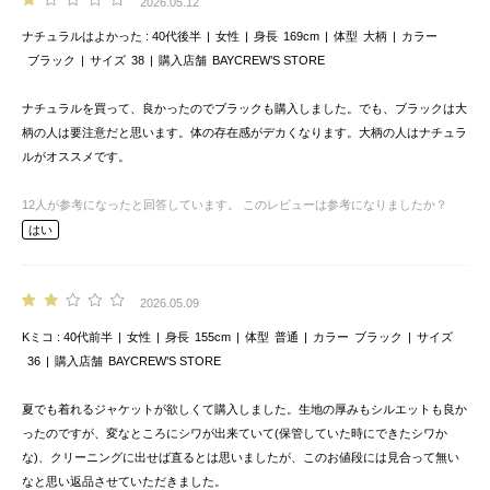
2026.05.12
ナチュラルはよかった
40代後半
女性
身長
169cm
体型
大柄
カラー
ブラック
サイズ
38
購入店舗
BAYCREW’S STORE
ナチュラルを買って、良かったのでブラックも購入しました。でも、ブラックは大
柄の人は要注意だと思います。体の存在感がデカくなります。大柄の人はナチュラ
ルがオススメです。
12
人が参考になったと回答しています。
このレビューは参考になりましたか？
はい
2026.05.09
Kミコ
40代前半
女性
身長
155cm
体型
普通
カラー
ブラック
サイズ
36
購入店舗
BAYCREW’S STORE
夏でも着れるジャケットが欲しくて購入しました。生地の厚みもシルエットも良か
ったのですが、変なところにシワが出来ていて(保管していた時にできたシワか
な)、クリーニングに出せば直るとは思いましたが、このお値段には見合って無い
なと思い返品させていただきました。