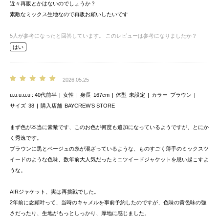
近々再販とかはないのでしょうか？
素敵なミックス生地なので再販お願いしたいです
5
人が参考になったと回答しています。
このレビューは参考になりましたか？
はい
2026.05.25
u.u.u.u.u
40代前半
女性
身長
167cm
体型
未設定
カラー
ブラウン
サイズ
38
購入店舗
BAYCREW’S STORE
まず色が本当に素敵です、このお色が何度も追加になっているようですが、とにか
く秀逸です。
ブラウンに黒とベージュの糸が混ざっているような、ものすごく薄手のミックスツ
イードのような色味、数年前大人気だったミニツイードジャケットを思い起こすよ
うな。
AIRジャケット、実は再挑戦でした。
2年前に念願叶って、当時のキャメルを事前予約したのですが、色味の黄色味の強
さだったり、生地がもっとしっかり、厚地に感じました。