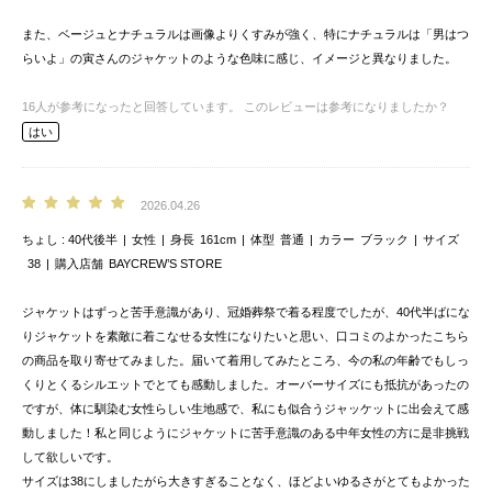
また、ベージュとナチュラルは画像よりくすみが強く、特にナチュラルは「男はつ
らいよ」の寅さんのジャケットのような色味に感じ、イメージと異なりました。
16
人が参考になったと回答しています。
このレビューは参考になりましたか？
はい
2026.04.26
ちょし
40代後半
女性
身長
161cm
体型
普通
カラー
ブラック
サイズ
38
購入店舗
BAYCREW’S STORE
ジャケットはずっと苦手意識があり、冠婚葬祭で着る程度でしたが、40代半ばにな
りジャケットを素敵に着こなせる女性になりたいと思い、口コミのよかったこちら
の商品を取り寄せてみました。届いて着用してみたところ、今の私の年齢でもしっ
くりとくるシルエットでとても感動しました。オーバーサイズにも抵抗があったの
ですが、体に馴染む女性らしい生地感で、私にも似合うジャッケットに出会えて感
動しました！私と同じようにジャケットに苦手意識のある中年女性の方に是非挑戦
して欲しいです。
サイズは38にしましたがら大きすぎることなく、ほどよいゆるさがとてもよかった