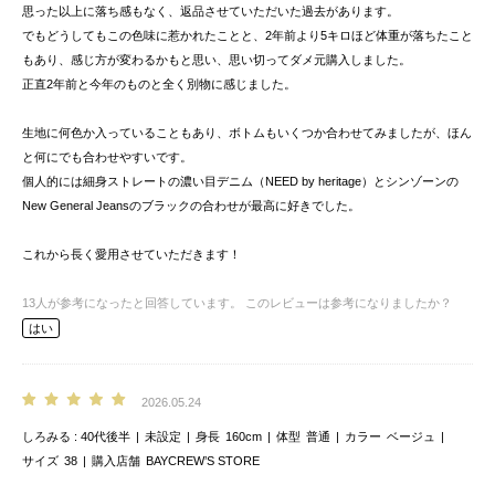
思った以上に落ち感もなく、返品させていただいた過去があります。
でもどうしてもこの色味に惹かれたことと、2年前より5キロほど体重が落ちたこと
もあり、感じ方が変わるかもと思い、思い切ってダメ元購入しました。
正直2年前と今年のものと全く別物に感じました。
生地に何色か入っていることもあり、ボトムもいくつか合わせてみましたが、ほん
と何にでも合わせやすいです。
個人的には細身ストレートの濃い目デニム（NEED by heritage）とシンゾーンの
New General Jeansのブラックの合わせが最高に好きでした。
これから長く愛用させていただきます！
13
人が参考になったと回答しています。
このレビューは参考になりましたか？
はい
2026.05.24
しろみる
40代後半
未設定
身長
160cm
体型
普通
カラー
ベージュ
サイズ
38
購入店舗
BAYCREW’S STORE