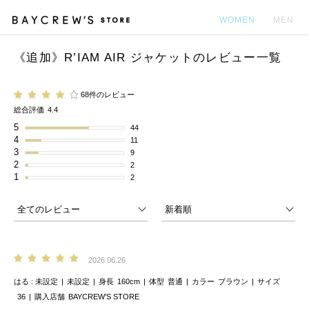
WOMEN
MEN
《追加》R’IAM AIR ジャケットのレビュー一覧
カ
68件のレビュー
総合評価
4.4
5
44
4
11
3
9
2
2
1
2
2026.06.26
はる
未設定
未設定
身長
160cm
体型
普通
カラー
ブラウン
サイズ
36
購入店舗
BAYCREW’S STORE