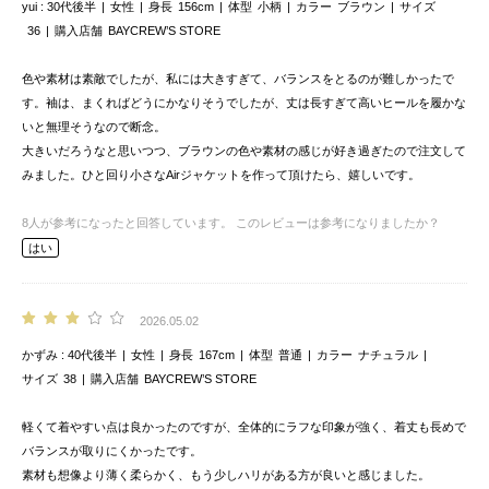
yui
30代後半
女性
身長
156cm
体型
小柄
カラー
ブラウン
サイズ
36
購入店舗
BAYCREW’S STORE
色や素材は素敵でしたが、私には大きすぎて、バランスをとるのが難しかったで
す。袖は、まくればどうにかなりそうでしたが、丈は長すぎて高いヒールを履かな
いと無理そうなので断念。
大きいだろうなと思いつつ、ブラウンの色や素材の感じが好き過ぎたので注文して
みました。ひと回り小さなAirジャケットを作って頂けたら、嬉しいです。
8
人が参考になったと回答しています。
このレビューは参考になりましたか？
はい
2026.05.02
かずみ
40代後半
女性
身長
167cm
体型
普通
カラー
ナチュラル
サイズ
38
購入店舗
BAYCREW’S STORE
軽くて着やすい点は良かったのですが、全体的にラフな印象が強く、着丈も長めで
バランスが取りにくかったです。
素材も想像より薄く柔らかく、もう少しハリがある方が良いと感じました。