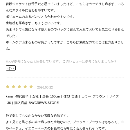
普段ジャケットは苦手だと思っていましたけど、こちらはカッチリし過ぎず、いろ
んなスタイルに合わせやすいです。
ボリュームのあるパンツとも合わせやすいです。
生地感も厚過ぎず、ちょうどいいです。
あまりシワも気にならず使えるのでバッグに畳んで入れておいても気になりません
でした。
ホームケア出来るものが良かったですが、こちらは素敵なのでそこは仕方ありませ
ん。
9
人が参考になったと回答しています。
このレビューは参考になりましたか？
はい
2026.05.22
kana
40代前半
女性
身長
158cm
体型
普通
カラー
ブラウン
サイズ
36
購入店舗
BAYCREW’S STORE
他で探してもなかなかない素敵な色味です。
よく見ると黒と茶の糸で織られた生地なので、ブラック・ブラウンはもちろん、白
やベージュ、イエローベースのお色味なら幅広く合わせられそうです。