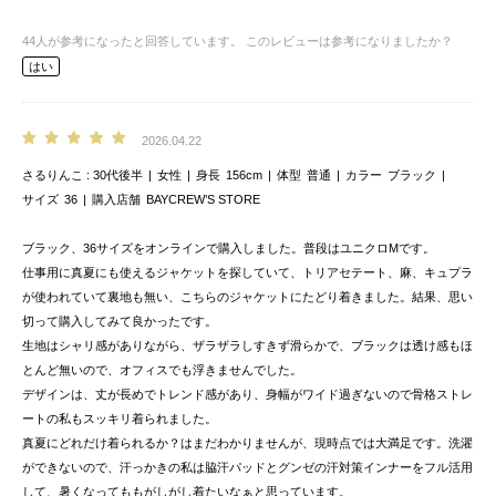
44
人が参考になったと回答しています。
このレビューは参考になりましたか？
はい
2026.04.22
さるりんこ
30代後半
女性
身長
156cm
体型
普通
カラー
ブラック
サイズ
36
購入店舗
BAYCREW’S STORE
ブラック、36サイズをオンラインで購入しました。普段はユニクロMです。
仕事用に真夏にも使えるジャケットを探していて、トリアセテート、麻、キュプラ
が使われていて裏地も無い、こちらのジャケットにたどり着きました。結果、思い
切って購入してみて良かったです。
生地はシャリ感がありながら、ザラザラしすきず滑らかで、ブラックは透け感もほ
とんど無いので、オフィスでも浮きませんでした。
デザインは、丈が長めでトレンド感があり、身幅がワイド過ぎないので骨格ストレ
ートの私もスッキリ着られました。
真夏にどれだけ着られるか？はまだわかりませんが、現時点では大満足です。洗濯
ができないので、汗っかきの私は脇汗パッドとグンゼの汗対策インナーをフル活用
して、暑くなってももがしがし着たいなぁと思っています。