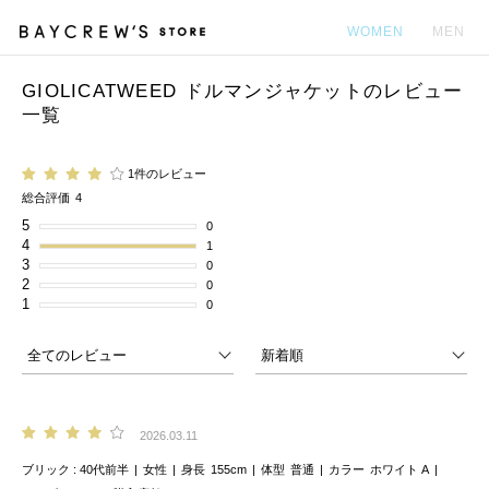
WOMEN
MEN
GIOLICATWEED ドルマンジャケットのレビュー
カ
一覧
1件のレビュー
総合評価
4
5
0
4
1
3
0
2
0
1
0
2026.03.11
ブリック
40代前半
女性
身長
155cm
体型
普通
カラー
ホワイト A