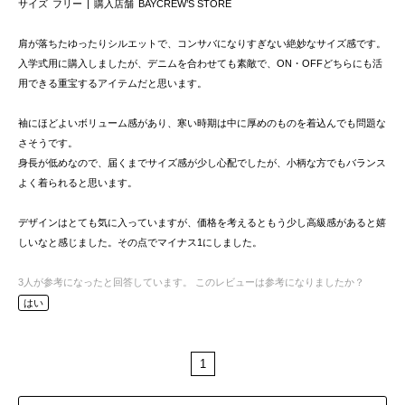
サイズ
フリー
購入店舗
BAYCREW’S STORE
肩が落ちたゆったりシルエットで、コンサバになりすぎない絶妙なサイズ感です。
入学式用に購入しましたが、デニムを合わせても素敵で、ON・OFFどちらにも活
用できる重宝するアイテムだと思います。
袖にほどよいボリューム感があり、寒い時期は中に厚めのものを着込んでも問題な
さそうです。
身長が低めなので、届くまでサイズ感が少し心配でしたが、小柄な方でもバランス
よく着られると思います。
デザインはとても気に入っていますが、価格を考えるともう少し高級感があると嬉
しいなと感じました。その点でマイナス1にしました。
3
人が参考になったと回答しています。
このレビューは参考になりましたか？
はい
1