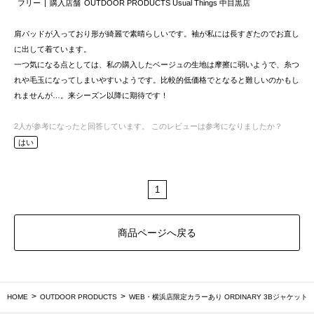
フリー
購入店舗
OUTDOOR PRODUCTS Usual Things 中目黒店
肩パッドが入っており形が綺麗で素晴らしいです。袖が私には長すぎたのでお直し
に出して着ています。
一つ気になる点としては、私の購入したベージュの生地は摩擦に弱いようで、糸つ
れや毛玉になってしまいやすいようです。比較的低価格でとなると難しいのかもし
れませんが…。来シーズン以降に期待です！
2
人が参考になったと回答しています。
このレビューは参考になりましたか？
はい
1
商品ページへ戻る
HOME
OUTDOOR PRODUCTS
WEB・横浜店限定カラーあり ORDINARY 3Bジャケット