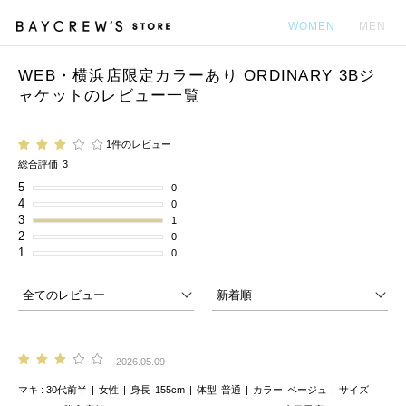
WOMEN
MEN
WEB・横浜店限定カラーあり ORDINARY 3Bジ
カ
ャケットのレビュー一覧
1件のレビュー
総合評価
3
5
0
4
0
3
1
2
0
1
0
2026.05.09
マキ
30代前半
女性
身長
155cm
体型
普通
カラー
ベージュ
サイズ