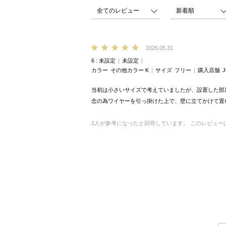
2026.05.31
6
未設定
未設定
カラー
その他カラー K
サイズ
フリー
購入店舗
当初は小さいサイズで考えていましたが、設置した部
念の為ワイヤーを引っ掛けた上で、壁に立てかけて置
2
人が参考になったと回答しています。
このレビュー