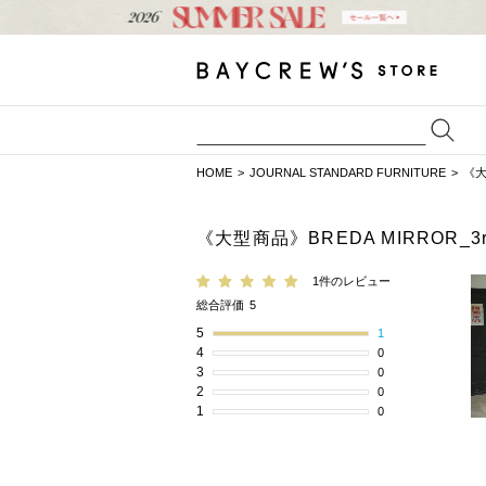
HOME
JOURNAL STANDARD FURNITURE
《大
《大型商品》BREDA MIRROR_3
1件のレビュー
総合評価
5
5
1
4
0
3
0
2
0
1
0